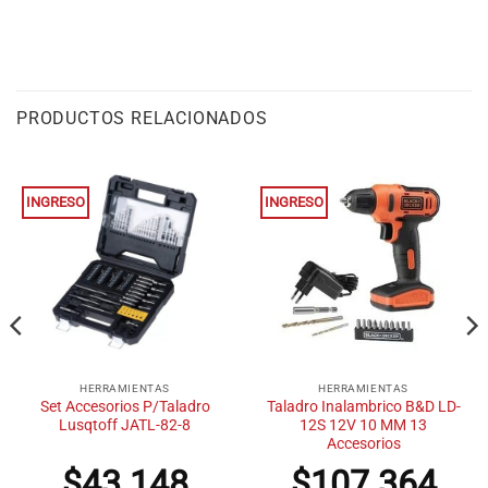
PRODUCTOS RELACIONADOS
INGRESO
INGRESO
HERRAMIENTAS
HERRAMIENTAS
Set Accesorios P/Taladro
Taladro Inalambrico B&D LD-
Lusqtoff JATL-82-8
12S 12V 10 MM 13
Accesorios
$
43.148
$
107.364