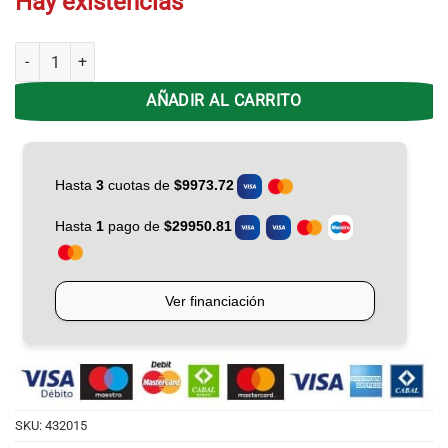
Hay existencias
Set de Destornilladores GoodYear GY-SDK-8004 cantidad
AÑADIR AL CARRITO
SKU:
432015