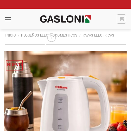
Saltar
al
contenido
INICIO
/
PEQUEÑOS ELECTRODOMESTICOS
/
PAVAS ELECTRICAS
NUEVO