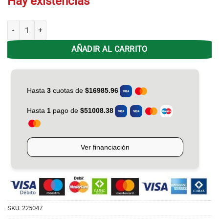
Hay existencias
Pava Electrica Liliana AP-175B Mateando - Blanca - Corte Mate canti
AÑADIR AL CARRITO
SKU:
225047