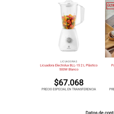
ÚLT
+
+
ADORAS
LICUADORAS
LINEX LM-270558
Licuadora Electrolux BLL-15 2 L Plástico
P
PLUS ROJA 2
500W Blanco
.316
$
67.068
 EN TRANSFERENCIA
PRECIO ESPECIAL EN TRANSFERENCIA
PR
Datos de cont