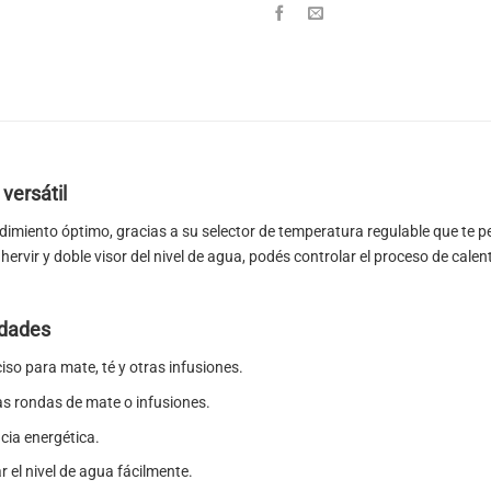
versátil
imiento óptimo, gracias a su selector de temperatura regulable que te p
ervir y doble visor del nivel de agua, podés controlar el proceso de calen
idades
ciso para mate, té y otras infusiones.
rias rondas de mate o infusiones.
ncia energética.
ar el nivel de agua fácilmente.