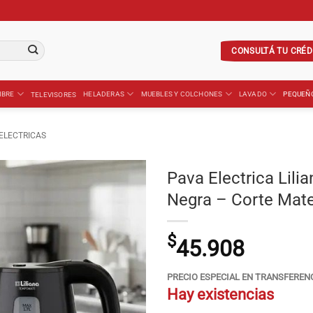
CONSULTÁ TU CRÉD
IBRE
HELADERAS
MUEBLES Y COLCHONES
LAVADO
PEQUEÑ
TELEVISORES
ELECTRICAS
Pava Electrica Lil
Negra – Corte Mat
$
45.908
PRECIO ESPECIAL EN TRANSFEREN
Hay existencias