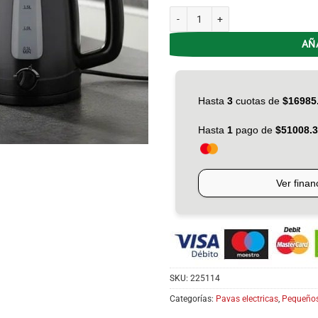
Pava Electrica Liliana AP-175 Tempo
AÑ
SKU:
225114
Categorías:
Pavas electricas
,
Pequeños