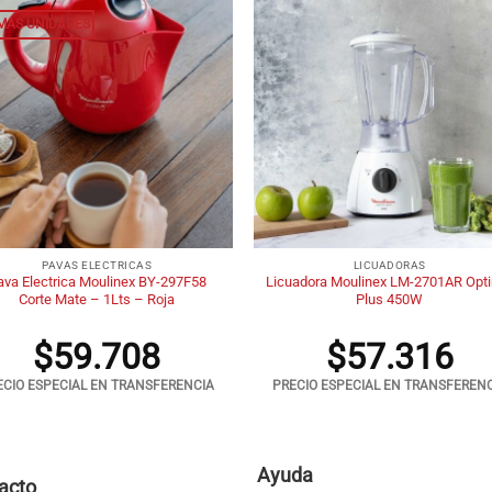
IMAS UNIDADES
+
PAVAS ELECTRICAS
LICUADORAS
ava Electrica Moulinex BY-297F58
Licuadora Moulinex LM-2701AR Opt
Corte Mate – 1Lts – Roja
Plus 450W
$
59.708
$
57.316
ECIO ESPECIAL EN TRANSFERENCIA
PRECIO ESPECIAL EN TRANSFEREN
Ayuda
acto