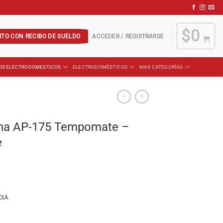
$
0
ITO CON RECIBO DE SUELDO
ACCEDER / REGISTRARSE
OS ELECTRODOMESTICOS
ELECTRODOMÉSTICOS
MAS CATEGORÍAS
iana AP-175 Tempomate –
e
CIA