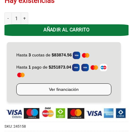
Hay existencias
Estufa Exterior Liliana Pie/Techo CHPIE-2000 Halogena cantidad
AÑADIR AL CARRITO
SKU:
245158