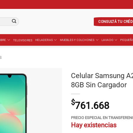
CONSULTÁ TU CRÉD
IBRE
HELADERAS
MUEBLES Y COLCHONES
LAVADO
PEQUEÑ
TELEVISORES
S
Celular Samsung A2
8GB Sin Cargador
$
761.668
PRECIO ESPECIAL EN TRANSFEREN
Hay existencias