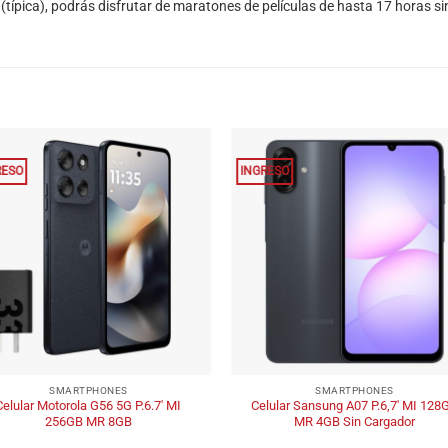
típica), podrás disfrutar de maratones de películas de hasta 17 horas si
RESO
INGRESO
+
SMARTPHONES
SMARTPHONES
Celular Motorola G56 5G P.6.7′ MI
Celular Sansung A07 P.6,7′ MI 128
256GB MR 8GB
MR 4GB Sin Cargador