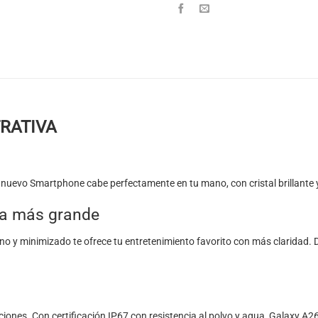
RATIVA
te nuevo Smartphone cabe perfectamente en tu mano, con cristal brillant
la más grande
no y minimizado te ofrece tu entretenimiento favorito con más claridad. D
paciones. Con certificación IP67 con resistencia al polvo y agua, Galaxy A2