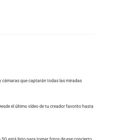
e y cámaras que captarán todas las miradas
esde el último vídeo de tu creador favorito hasta
6 5G está listo para tomar fotos de ese concierto