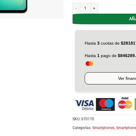
Celular Samsung A26 5G P.6,7' MI 2
AÑ
SKU:
670170
Categorías:
Smartphones
,
Smartphones