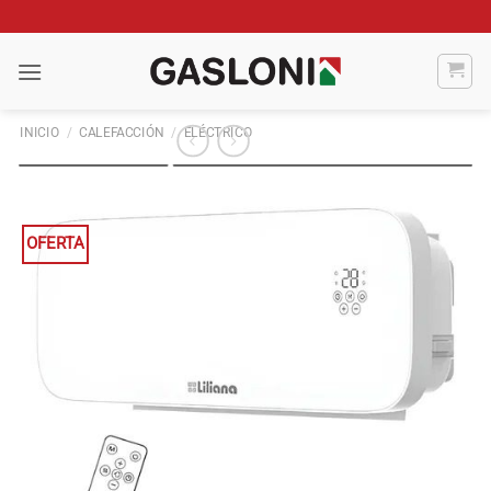
Saltar
al
contenido
INICIO
/
CALEFACCIÓN
/
ELÉCTRICO
OFERTA