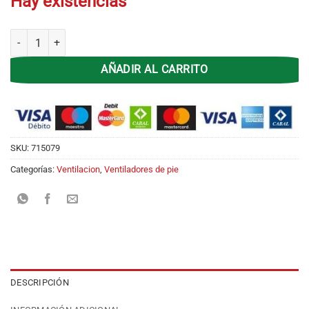
Hay existencias
Ventilador de Pie 18' Kanji Home KJH-FH1811 3 en 1 Metal cantidad
AÑADIR AL CARRITO
SKU:
715079
Categorías:
Ventilacion
,
Ventiladores de pie
DESCRIPCIÓN