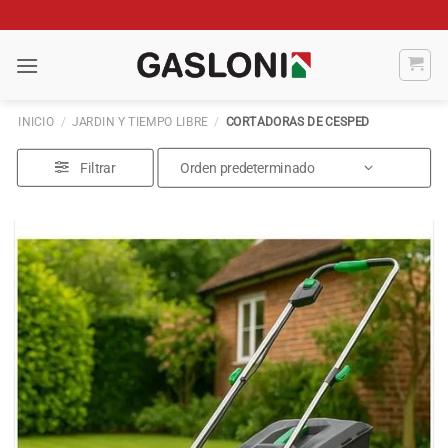
Saltar
al
contenido
INICIO
/
JARDIN Y TIEMPO LIBRE
/
CORTADORAS DE CESPED
Filtrar