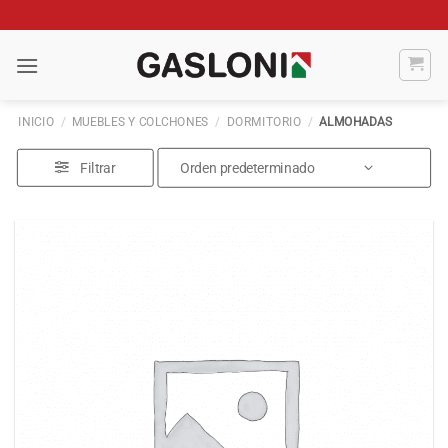
Saltar
al
contenido
INICIO
/
MUEBLES Y COLCHONES
/
DORMITORIO
/
ALMOHADAS
Filtrar