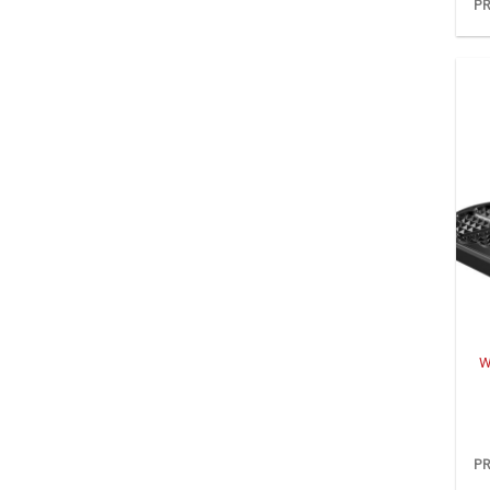
PR
+
W
PR