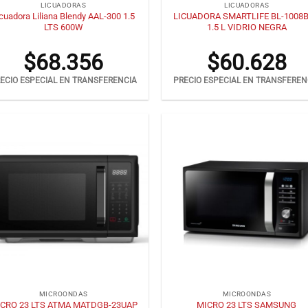
LICUADORAS
LICUADORAS
cuadora Liliana Blendy AAL-300 1.5
LICUADORA SMARTLIFE BL-1008
LTS 600W
1.5 L VIDRIO NEGRA
$
68.356
$
60.628
ECIO ESPECIAL EN TRANSFERENCIA
PRECIO ESPECIAL EN TRANSFEREN
+
MICROONDAS
MICROONDAS
CRO 23 LTS ATMA MATDGB-23UAP
MICRO 23 LTS SAMSUNG