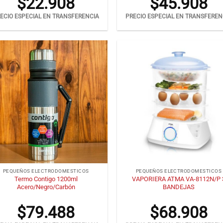
$
22.908
$
45.908
ECIO ESPECIAL EN TRANSFERENCIA
PRECIO ESPECIAL EN TRANSFEREN
+
PEQUEÑOS ELECTRODOMESTICOS
PEQUEÑOS ELECTRODOMESTICOS
Termo Contigo 1200ml
VAPORIERA ATMA VA-8112N/P 
Acero/Negro/Carbón
BANDEJAS
$
79.488
$
68.908