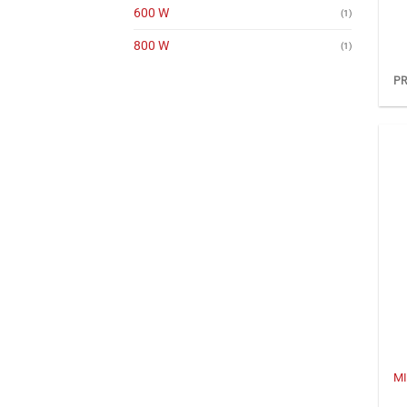
600 W
(1)
800 W
(1)
PR
+
MI