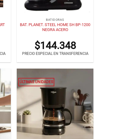
+
BATIDORAS
ART
BAT. PLANET. STEEL HOME SH BP-1200
NEGRA ACERO
$
144.348
CIA
PRECIO ESPECIAL EN TRANSFERENCIA
ÚLTIMAS UNIDADES