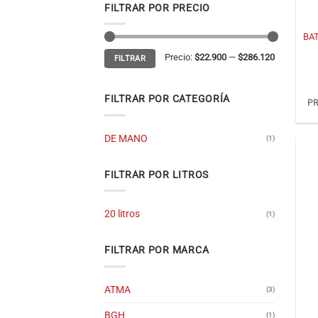
+
FILTRAR POR PRECIO
BAT
Precio
Precio
Precio:
$22.900
—
$286.120
FILTRAR
mínimo
máximo
FILTRAR POR CATEGORÍA
PR
DE MANO
(1)
FILTRAR POR LITROS
20 litros
(1)
FILTRAR POR MARCA
ATMA
(3)
+
BGH
(1)