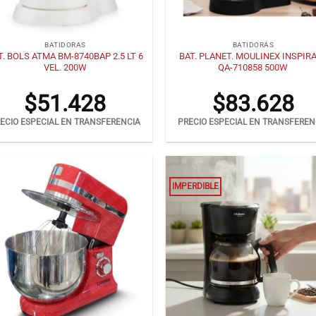
+
BATIDORAS
BATIDORAS
T. BOLS ATMA BM-8740BAP 2.5 LT 6
BAT. PLANET. MOULINEX INSPIR
VEL. 200W
QA-710858 500W
$
51.428
$
83.628
ECIO ESPECIAL EN TRANSFERENCIA
PRECIO ESPECIAL EN TRANSFEREN
IMPERDIBLE