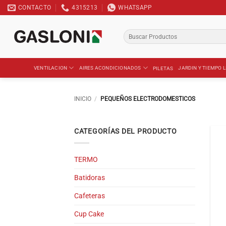
Saltar
CONTACTO
4315213
WHATSAPP
al
contenido
Buscar
por:
VENTILACION
AIRES ACONDICIONADOS
JARDIN Y TIEMPO L
PILETAS
INICIO
/
PEQUEÑOS ELECTRODOMESTICOS
CATEGORÍAS DEL PRODUCTO
TERMO
Batidoras
Cafeteras
Cup Cake