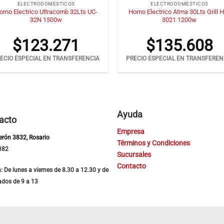
ELECTRODOMÉSTICOS
ELECTRODOMÉSTICOS
orno Electrico Ultracomb 32Lts UC-
Horno Electrico Atma 30Lts Grill 
32N 1500w
3021 1200w
$
123.271
$
135.608
ECIO ESPECIAL EN TRANSFERENCIA
PRECIO ESPECIAL EN TRANSFEREN
Ayuda
acto
Empresa
Perón 3832, Rosario
Términos y Condiciones
382
Sucursales
Contacto
: De lunes a viernes de 8.30 a 12.30 y de
ados de 9 a 13