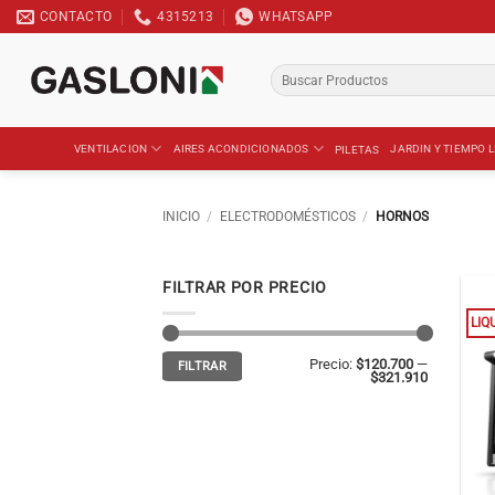
Saltar
CONTACTO
4315213
WHATSAPP
al
contenido
Buscar
por:
VENTILACION
AIRES ACONDICIONADOS
JARDIN Y TIEMPO L
PILETAS
INICIO
/
ELECTRODOMÉSTICOS
/
HORNOS
FILTRAR POR PRECIO
LIQ
Precio
Precio
Precio:
$120.700
—
FILTRAR
mínimo
máximo
$321.910