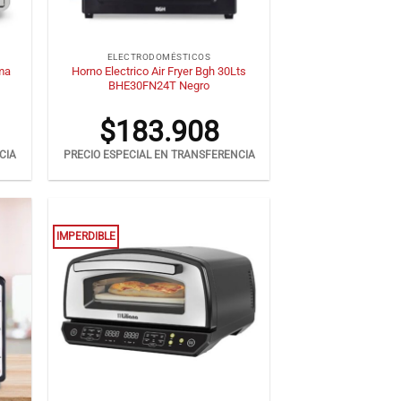
+
ELECTRODOMÉSTICOS
tma
Horno Electrico Air Fryer Bgh 30Lts
BHE30FN24T Negro
$
183.908
CIA
PRECIO ESPECIAL EN TRANSFERENCIA
IMPERDIBLE