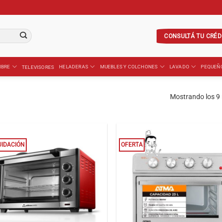
CONSULTÁ TU CRÉD
IBRE
HELADERAS
MUEBLES Y COLCHONES
LAVADO
PEQUEÑ
TELEVISORES
Mostrando los 9 
UIDACIÓN
OFERTA