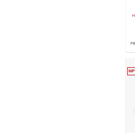
+
H
PR
IMP
+