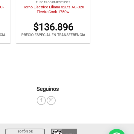
ELECTRODOMÉSTICOS
HG-
Horno Electrico Liliana 32Lts AO-320
ElectroCook 1750w
$
136.896
CIA
PRECIO ESPECIAL EN TRANSFERENCIA
Seguinos
BOTÒN DE