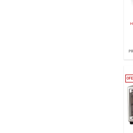
+
H
PR
OFE