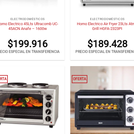
+
ELECTRODOMÉSTICOS
ELECTRODOMÉSTICOS
orno Electrico 45Lts Ultracomb UC-
Horno Electrico Air Fryer 23Lts A
45ACN Anafe – 1600w
Grill HGFA-2323PI
$
199.916
$
189.428
ECIO ESPECIAL EN TRANSFERENCIA
PRECIO ESPECIAL EN TRANSFEREN
RTA
OFERTA