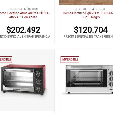
+
ELECTRODOMÉSTICOS
ELECTRODOMÉSTICOS
orno Electrico Atma 40Lts Grill HG-
Horno Eléctrico Bgh 25Lts BHE-25
4022API Con Anafe
Duo – Negro
$
202.492
$
120.704
ECIO ESPECIAL EN TRANSFERENCIA
PRECIO ESPECIAL EN TRANSFEREN
ERDIBLE
IMPERDIBLE
+