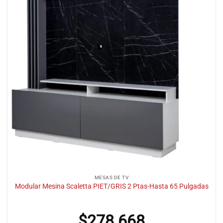
MESAS DE TV
Modular Mesina Scaletta PIET/GRIS 2 Ptas-Hasta 65 Pulgadas
$
278.668