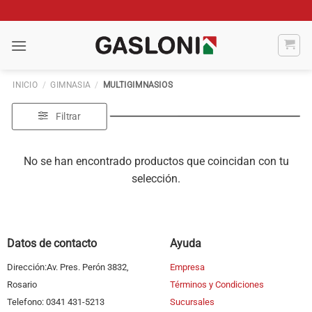
Saltar
al
contenido
INICIO
/
GIMNASIA
/
MULTIGIMNASIOS
Filtrar
No se han encontrado productos que coincidan con tu
selección.
Datos de contacto
Ayuda
Dirección:Av. Pres. Perón 3832,
Empresa
Rosario
Términos y Condiciones
Telefono: 0341 431-5213
Sucursales