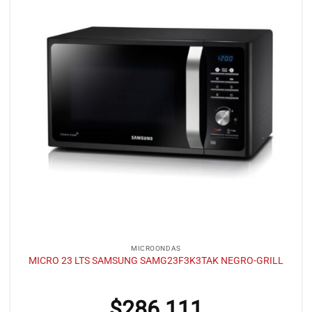
MICROONDAS
MICRO 23 LTS SAMSUNG SAMG23F3K3TAK NEGRO-GRILL
$
286.111