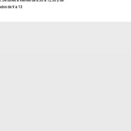
: De lunes a viernes de 8.30 a 12.30 y de
ados de 9 a 13