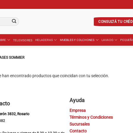
CONSULTÁ TU CRÉD
IBRE
HELADERAS
MUEBLES Y COLCHONES
LAVADO
PEQUEÑ
TELEVISORES
ASES SOMMIER
e han encontrado productos que coincidan con tu selección.
Ayuda
acto
Empresa
Perón 3832, Rosario
Términos y Condiciones
382
Sucursales
Contacto