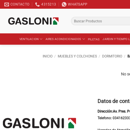
Saltar
CONTACTO
4315213
WHATSAPP
al
contenido
Buscar
por:
VENTILACION
AIRES ACONDICIONADOS
JARDIN Y TIEMPO L
PILETAS
INICIO
/
MUEBLES Y COLCHONES
/
DORMITORIO
/
B
No s
Datos de cont
Dirección:Av. Pres. 
Telefono: 03416233