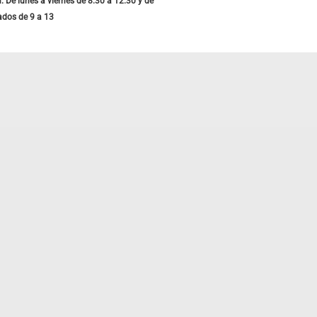
: De lunes a viernes de 8.30 a 12.30 y de
ados de 9 a 13