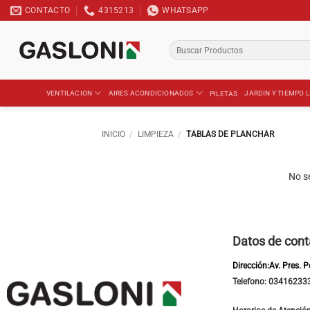
Saltar
CONTACTO
4315213
WHATSAPP
al
contenido
Buscar
por:
VENTILACION
AIRES ACONDICIONADOS
JARDIN Y TIEMPO L
PILETAS
INICIO
/
LIMPIEZA
/
TABLAS DE PLANCHAR
No s
Datos de cont
Dirección:Av. Pres. 
Telefono: 03416233