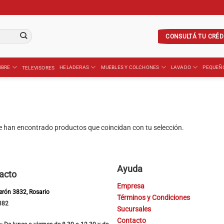
CONSULTÁ TU CRÉD
IBRE
HELADERAS
MUEBLES Y COLCHONES
LAVADO
PEQUEÑ
TELEVISORES
e han encontrado productos que coincidan con tu selección.
Ayuda
acto
Empresa
Perón 3832, Rosario
Términos y Condiciones
382
Sucursales
Contacto