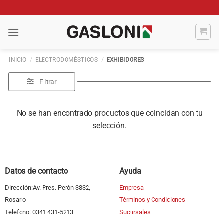
Saltar
al
contenido
INICIO
/
ELECTRODOMÉSTICOS
/
EXHIBIDORES
Filtrar
No se han encontrado productos que coincidan con tu
selección.
Datos de contacto
Ayuda
Dirección:Av. Pres. Perón 3832,
Empresa
Rosario
Términos y Condiciones
Telefono: 0341 431-5213
Sucursales