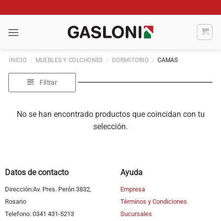
Saltar
al
contenido
INICIO
/
MUEBLES Y COLCHONES
/
DORMITORIO
/
CAMAS
Filtrar
No se han encontrado productos que coincidan con tu
selección.
Datos de contacto
Ayuda
Dirección:Av. Pres. Perón 3832,
Empresa
Rosario
Términos y Condiciones
Telefono: 0341 431-5213
Sucursales