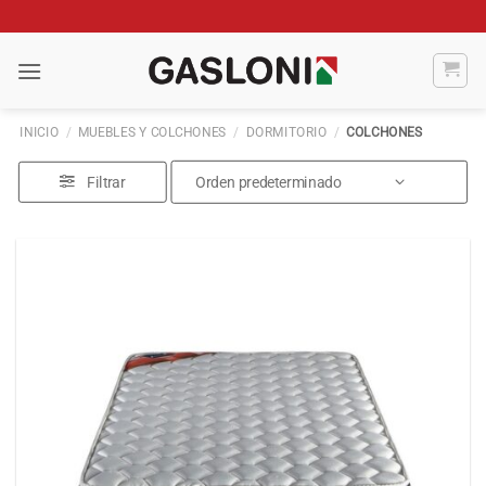
Saltar
al
contenido
INICIO
/
MUEBLES Y COLCHONES
/
DORMITORIO
/
COLCHONES
Filtrar