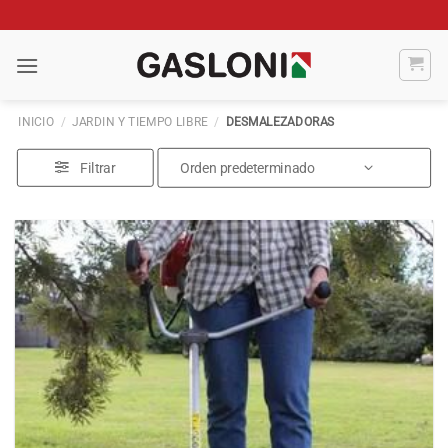
Saltar
al
contenido
INICIO
/
JARDIN Y TIEMPO LIBRE
/
DESMALEZADORAS
Filtrar