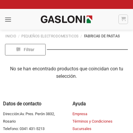
Saltar
al
contenido
INICIO
/
PEQUEÑOS ELECTRODOMESTICOS
/
FABRICAS DE PASTAS
Filtrar
No se han encontrado productos que coincidan con tu
selección.
Datos de contacto
Ayuda
Dirección:Av. Pres. Perón 3832,
Empresa
Rosario
Términos y Condiciones
Telefono: 0341 431-5213
Sucursales