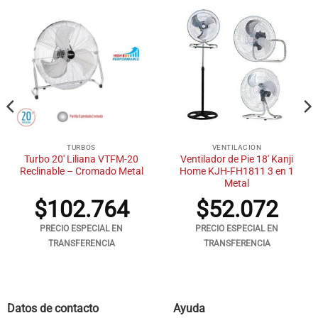
TURBOS
VENTILACION
Turbo 20′ Liliana VTFM-20
Ventilador de Pie 18′ Kanji
Reclinable – Cromado Metal
Home KJH-FH1811 3 en 1
Metal
$
102.764
$
52.072
PRECIO ESPECIAL EN
PRECIO ESPECIAL EN
TRANSFERENCIA
TRANSFERENCIA
Datos de contacto
Ayuda