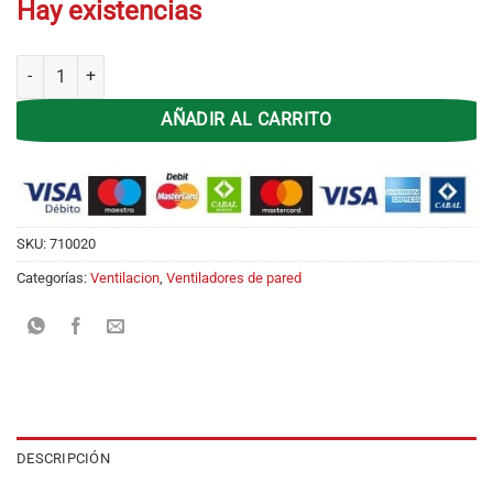
Hay existencias
Ventilador de Pared 24' Liliana VW-2416 Parrilla de Metal . Aspas Neg
AÑADIR AL CARRITO
SKU:
710020
Categorías:
Ventilacion
,
Ventiladores de pared
DESCRIPCIÓN