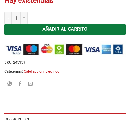
Hay existencias
Vitroconvector Peabody PE-BVC15N Negro cantidad
AÑADIR AL CARRITO
SKU:
245159
Categorías:
Calefacción
,
Eléctrico
DESCRIPCIÓN