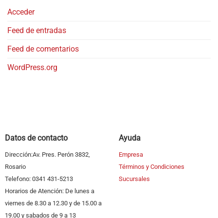
Acceder
Feed de entradas
Feed de comentarios
WordPress.org
Datos de contacto
Ayuda
Dirección:Av. Pres. Perón 3832,
Empresa
Rosario
Términos y Condiciones
Telefono: 0341 431-5213
Sucursales
Horarios de Atención: De lunes a
viernes de 8.30 a 12.30 y de 15.00 a
19.00 y sabados de 9 a 13