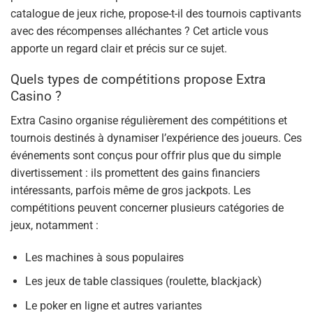
catalogue de jeux riche, propose-t-il des tournois captivants
avec des récompenses alléchantes ? Cet article vous
apporte un regard clair et précis sur ce sujet.
Quels types de compétitions propose Extra
Casino ?
Extra Casino organise régulièrement des compétitions et
tournois destinés à dynamiser l’expérience des joueurs. Ces
événements sont conçus pour offrir plus que du simple
divertissement : ils promettent des gains financiers
intéressants, parfois même de gros jackpots. Les
compétitions peuvent concerner plusieurs catégories de
jeux, notamment :
Les machines à sous populaires
Les jeux de table classiques (roulette, blackjack)
Le poker en ligne et autres variantes