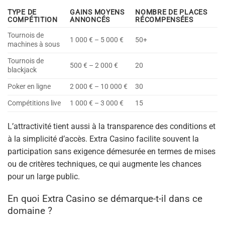
TYPE DE
GAINS MOYENS
NOMBRE DE PLACES
COMPÉTITION
ANNONCÉS
RÉCOMPENSÉES
Tournois de
1 000 € – 5 000 €
50+
machines à sous
Tournois de
500 € – 2 000 €
20
blackjack
Poker en ligne
2 000 € – 10 000 €
30
Compétitions live
1 000 € – 3 000 €
15
L’attractivité tient aussi à la transparence des conditions et
à la simplicité d’accès. Extra Casino facilite souvent la
participation sans exigence démesurée en termes de mises
ou de critères techniques, ce qui augmente les chances
pour un large public.
En quoi Extra Casino se démarque-t-il dans ce
domaine ?