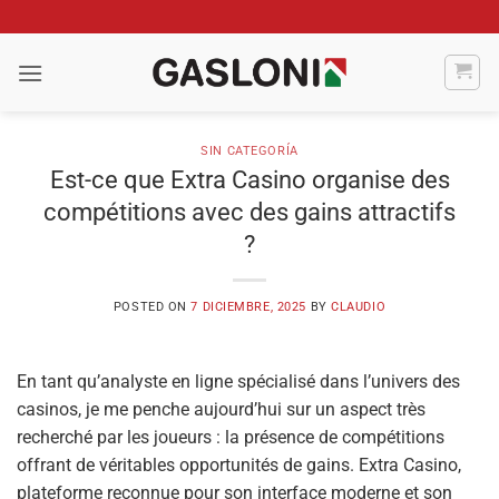
Saltar
al
contenido
SIN CATEGORÍA
Est-ce que Extra Casino organise des
compétitions avec des gains attractifs
?
POSTED ON
7 DICIEMBRE, 2025
BY
CLAUDIO
En tant qu’analyste en ligne spécialisé dans l’univers des
casinos, je me penche aujourd’hui sur un aspect très
recherché par les joueurs : la présence de compétitions
offrant de véritables opportunités de gains. Extra Casino,
plateforme reconnue pour son interface moderne et son