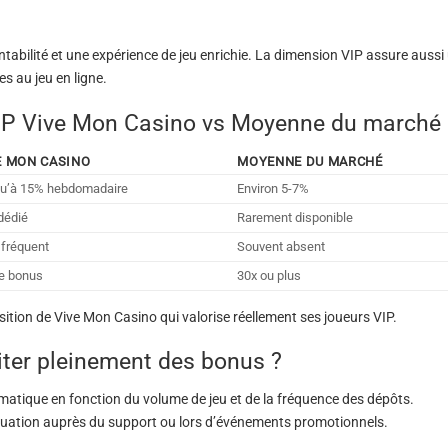
tabilité et une expérience de jeu enrichie. La dimension VIP assure aussi
es au jeu en ligne.
VIP Vive Mon Casino vs Moyenne du marché
E MON CASINO
MOYENNE DU MARCHÉ
u’à 15% hebdomadaire
Environ 5-7%
 dédié
Rarement disponible
 fréquent
Souvent absent
le bonus
30x ou plus
ition de Vive Mon Casino qui valorise réellement ses joueurs VIP.
iter pleinement des bonus ?
atique en fonction du volume de jeu et de la fréquence des dépôts.
valuation auprès du support ou lors d’événements promotionnels.