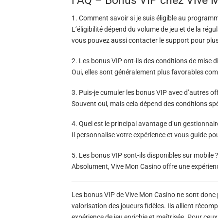
FAQ – Bonus VIP chez Vive 
1. Comment savoir si je suis éligible au program
L’éligibilité dépend du volume de jeu et de la ré
vous pouvez aussi contacter le support pour plus
2. Les bonus VIP ont-ils des conditions de mise d
Oui, elles sont généralement plus favorables comp
3. Puis-je cumuler les bonus VIP avec d’autres of
Souvent oui, mais cela dépend des conditions spé
4. Quel est le principal avantage d’un gestionnai
Il personnalise votre expérience et vous guide po
5. Les bonus VIP sont-ils disponibles sur mobile 
Absolument, Vive Mon Casino offre une expérienc
Les bonus VIP de Vive Mon Casino ne sont donc p
valorisation des joueurs fidèles. Ils allient réco
expérience de jeu enrichie et maîtrisée. Pour ceux 