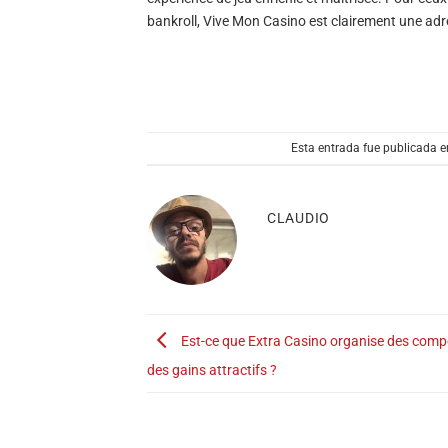
bankroll, Vive Mon Casino est clairement une adr
Esta entrada fue publicada 
CLAUDIO
Est-ce que Extra Casino organise des compé
des gains attractifs ?