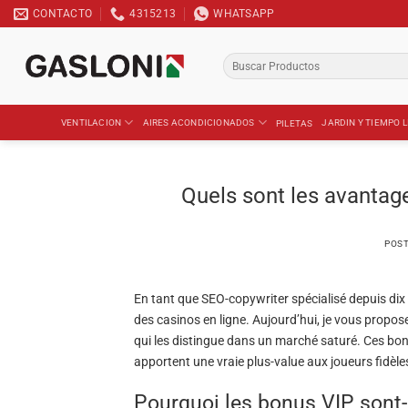
Saltar
CONTACTO
4315213
WHATSAPP
al
contenido
Buscar
por:
VENTILACION
AIRES ACONDICIONADOS
JARDIN Y TIEMPO L
PILETAS
Quels sont les avanta
POS
En tant que SEO-copywriter spécialisé depuis dix 
des casinos en ligne. Aujourd’hui, je vous propo
qui les distingue dans un marché saturé. Ces bon
apportent une vraie plus-value aux joueurs fidèle
Pourquoi les bonus VIP sont-