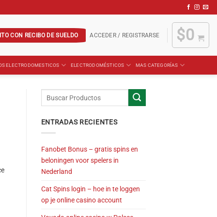
$
0
ITO CON RECIBO DE SUELDO
ACCEDER / REGISTRARSE
OS ELECTRODOMESTICOS
ELECTRODOMÉSTICOS
MAS CATEGORÍAS
ENTRADAS RECIENTES
Fanobet Bonus – gratis spins en
beloningen voor spelers in
ce
Nederland
Cat Spins login – hoe in te loggen
op je online casino account