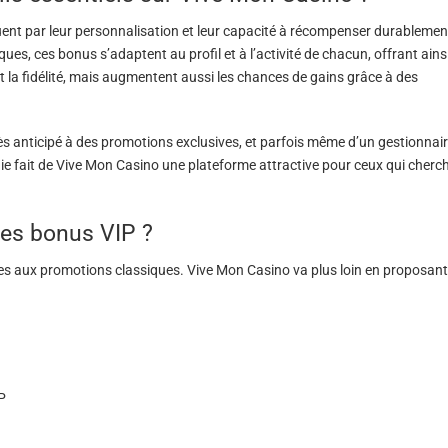
nt par leur personnalisation et leur capacité à récompenser durablemen
ques, ces bonus s’adaptent au profil et à l’activité de chacun, offrant ains
la fidélité, mais augmentent aussi les chances de gains grâce à des
cès anticipé à des promotions exclusives, et parfois même d’un gestionnai
gie fait de Vive Mon Casino une plateforme attractive pour ceux qui cherc
les bonus VIP ?
fres aux promotions classiques. Vive Mon Casino va plus loin en proposant
P