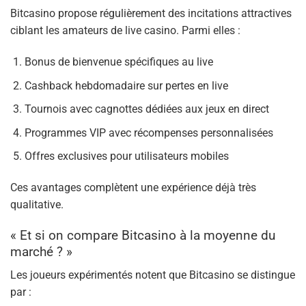
Bitcasino propose régulièrement des incitations attractives
ciblant les amateurs de live casino. Parmi elles :
Bonus de bienvenue spécifiques au live
Cashback hebdomadaire sur pertes en live
Tournois avec cagnottes dédiées aux jeux en direct
Programmes VIP avec récompenses personnalisées
Offres exclusives pour utilisateurs mobiles
Ces avantages complètent une expérience déjà très
qualitative.
« Et si on compare Bitcasino à la moyenne du
marché ? »
Les joueurs expérimentés notent que Bitcasino se distingue
par :