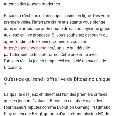
attentes des joueurs modernes.
Bitcasino n’est pas qu’un simple casino en ligne. Dès votre
première visite, l’interface claire et élégante vous plonge
dans une ambiance authentique de casino physique grâce
aux jeux en live proposés. Si vous souhaitez découvrir ou
approfondir cette expérience, rendez-vous sur
https://bitcasinocasino.net/
, un site qui détaille
parfaitement cette plateforme. Cette proximité avec
l’univers réel du jeu en temps réel est la clé du succès de
Bitcasino.
Qu’est-ce qui rend l’offre live de Bitcasino unique
?
La qualité des jeux en direct est l’un des premiers critères
que les joueurs évaluent. Bitcasino collabore avec des
fournisseurs réputés comme Evolution Gaming, Pragmatic
Play ou encore Ezugi, garants d’une retransmission HD de