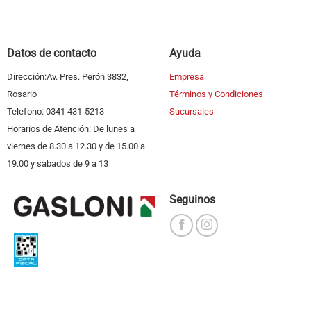
Datos de contacto
Ayuda
Dirección:Av. Pres. Perón 3832,
Empresa
Rosario
Términos y Condiciones
Telefono: 0341 431-5213
Sucursales
Horarios de Atención: De lunes a
viernes de 8.30 a 12.30 y de 15.00 a
19.00 y sabados de 9 a 13
Seguinos