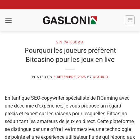
Saltar
al
contenido
SIN CATEGORÍA
Pourquoi les joueurs préfèrent
Bitcasino pour les jeux en live
POSTED ON
6 DICIEMBRE, 2025
BY
CLAUDIO
En tant que SEO-copywriter spécialiste de l’iGaming avec
une décennie d’expérience, je vous propose un regard
précis et expert sur les raisons pour lesquelles Bitcasino
séduit tant les amateurs de jeux en direct. Cette plateforme
se distingue par une offre live immersive, une technologie
de pointe et une expérience utilisateur fluide qui répond aux