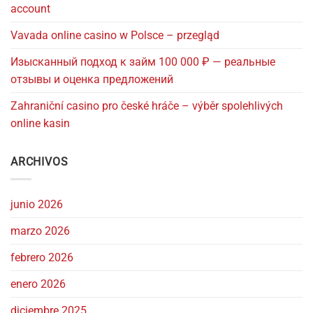
account
Vavada online casino w Polsce – przegląd
Изысканный подход к займ 100 000 ₽ — реальные
отзывы и оценка предложений
Zahraniční casino pro české hráče – výběr spolehlivých
online kasin
ARCHIVOS
junio 2026
marzo 2026
febrero 2026
enero 2026
diciembre 2025