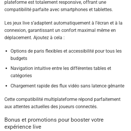
plateforme est totalement responsive, offrant une
compatibilité parfaite avec smartphones et tablettes.
Les jeux live s’adaptent automatiquement à l’écran et à la
connexion, garantissant un confort maximal même en
déplacement. Ajoutez à cela :
Options de paris flexibles et accessibilité pour tous les
budgets
Navigation intuitive entre les différentes tables et
catégories
Chargement rapide des flux vidéo sans latence gênante
Cette compatibilité multiplateforme répond parfaitement
aux attentes actuelles des joueurs connectés.
Bonus et promotions pour booster votre
expérience live