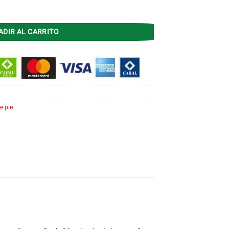
21N 3 Velocidades Base redonda cantidad
ADIR AL CARRITO
e pie