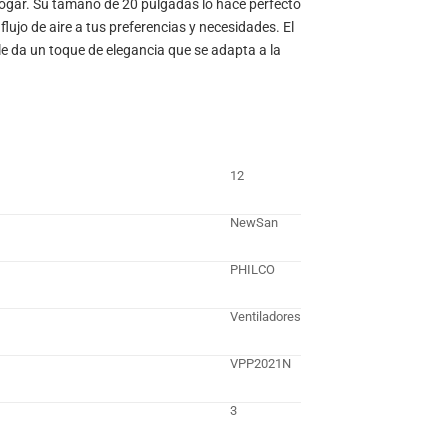
 hogar. Su tamaño de 20 pulgadas lo hace perfecto
 flujo de aire a tus preferencias y necesidades. El
 le da un toque de elegancia que se adapta a la
12
NewSan
PHILCO
Ventiladores
VPP2021N
3