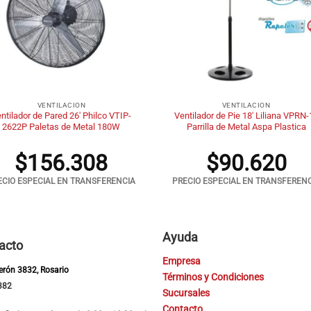
+
VENTILACION
VENTILACION
ntilador de Pared 26′ Philco VTIP-
Ventilador de Pie 18′ Liliana VPRN-
2622P Paletas de Metal 180W
Parrilla de Metal Aspa Plastica
$
156.308
$
90.620
ECIO ESPECIAL EN TRANSFERENCIA
PRECIO ESPECIAL EN TRANSFEREN
Ayuda
acto
Empresa
Perón 3832, Rosario
Términos y Condiciones
382
Sucursales
Contacto