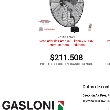
+
+
RBOS
VENTILACION
VTF-20P A. Plásticas
Ventilador de Pared 32′ Liliana VWIT-32
Ve
s Pared
Control Remoto – Industrial
.988
$
211.508
 EN TRANSFERENCIA
PRECIO ESPECIAL EN TRANSFERENCIA
PR
Datos de cont
Dirección:Av. Pres. 
Telefono: 03416233