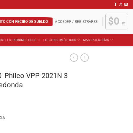
$
0
ITO CON RECIBO DE SUELDO
ACCEDER / REGISTRARSE
OS ELECTRODOMESTICOS
ELECTRODOMÉSTICOS
MAS CATEGORÍAS
0′ Philco VPP-2021N 3
redonda
CIA