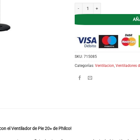
Ventilador de Pie 20' Philco VPP-20
AÑ
SKU:
715085
Categorías:
Ventilacion
,
Ventiladores d
n el Ventilador de Pie 20» de Philco!