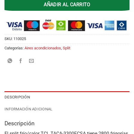
AÑADIR AL CARRITO
SKU:
110025
Categorías:
Aires acondicionados
,
Split
DESCRIPCIÓN
INFORMACIÓN ADICIONAL
Descripción
El split frío/calor TCL TACA-3300FCSA tiene 2800 frigorías