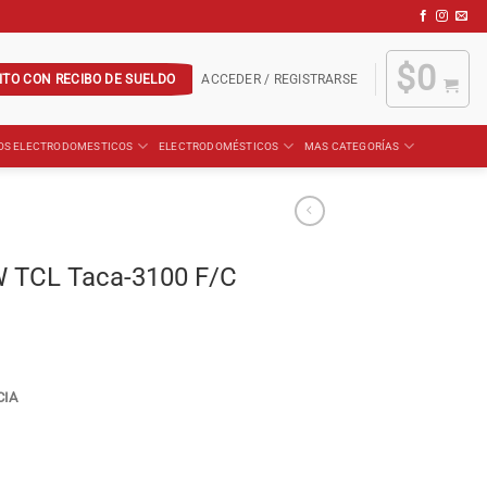
$
0
ITO CON RECIBO DE SUELDO
ACCEDER / REGISTRARSE
OS ELECTRODOMESTICOS
ELECTRODOMÉSTICOS
MAS CATEGORÍAS
KW TCL Taca-3100 F/C
CIA
F/C cantidad