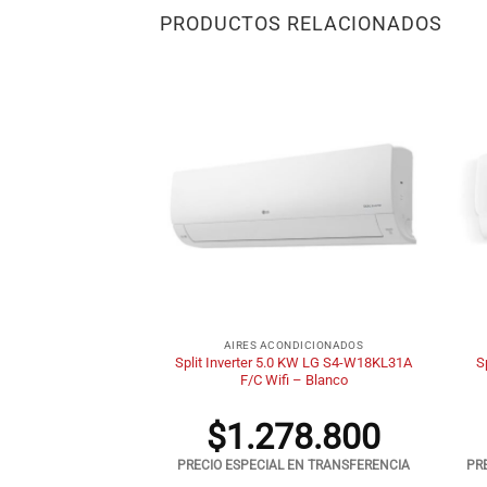
PRODUCTOS RELACIONADOS
+
+
NDICIONADOS
AIRES ACONDICIONADOS
5 KW BGH BSI-65WCGT
Split Inverter 5.0 KW LG S4-W18KL31A
S
 Frigorias
F/C Wifi – Blanco
00.800
$
1.278.800
 EN TRANSFERENCIA
PRECIO ESPECIAL EN TRANSFERENCIA
PR