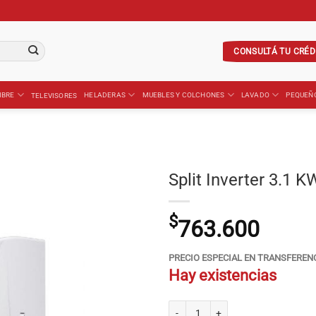
CONSULTÁ TU CRÉD
IBRE
HELADERAS
MUEBLES Y COLCHONES
LAVADO
PEQUEÑ
TELEVISORES
Split Inverter 3.1 
$
763.600
PRECIO ESPECIAL EN TRANSFEREN
Hay existencias
Split Inverter 3.1 KW TCL Taca-3100 