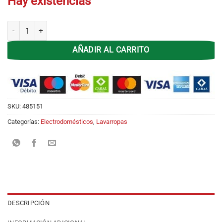
Hay existencias
Lavarropas Superior Gafa Digi Fit 6.5KG Blanco 760RPM cantidad
AÑADIR AL CARRITO
SKU:
485151
Categorías:
Electrodomésticos
,
Lavarropas
DESCRIPCIÓN