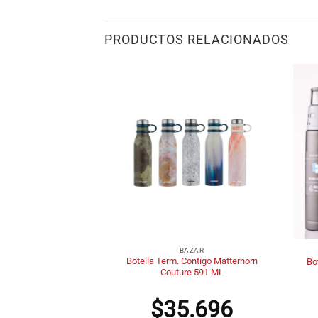
PRODUCTOS RELACIONADOS
+
+
AZAR
BAZAR
Botella Term. Contigo Matterhorn
F 300 ML BLANCO
Bo
Couture 591 ML
.311
$
35.696