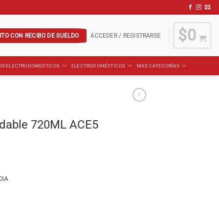
$
0
ITO CON RECIBO DE SUELDO
ACCEDER / REGISTRARSE
OS ELECTRODOMESTICOS
ELECTRODOMÉSTICOS
MAS CATEGORÍAS
xidable 720ML ACE5
CIA
5 cantidad