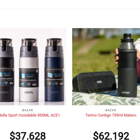
+
BAZAR
BAZAR
tella Sport Inoxidable 850ML ACE1
Termo Contigo 739ml Matero
$
37.628
$
62.192