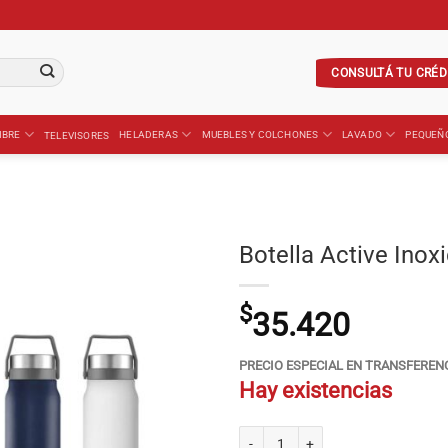
CONSULTÁ TU CRÉD
IBRE
HELADERAS
MUEBLES Y COLCHONES
LAVADO
PEQUEÑ
TELEVISORES
Botella Active Ino
$
35.420
PRECIO ESPECIAL EN TRANSFEREN
Hay existencias
Botella Active Inoxidable 720ML ACE