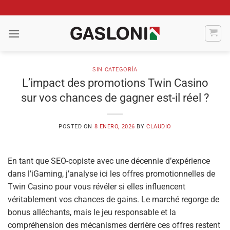
Saltar
al
contenido
SIN CATEGORÍA
L’impact des promotions Twin Casino
sur vos chances de gagner est-il réel ?
POSTED ON
8 ENERO, 2026
BY
CLAUDIO
En tant que SEO-copiste avec une décennie d’expérience
dans l’iGaming, j’analyse ici les offres promotionnelles de
Twin Casino pour vous révéler si elles influencent
véritablement vos chances de gains. Le marché regorge de
bonus alléchants, mais le jeu responsable et la
compréhension des mécanismes derrière ces offres restent