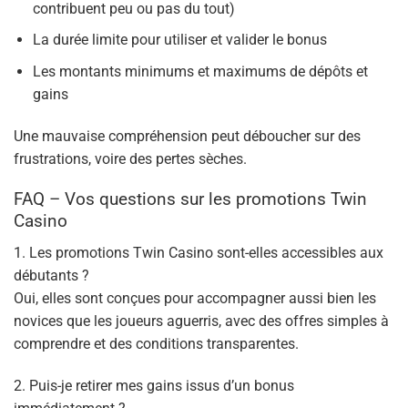
contribuent peu ou pas du tout)
La durée limite pour utiliser et valider le bonus
Les montants minimums et maximums de dépôts et
gains
Une mauvaise compréhension peut déboucher sur des
frustrations, voire des pertes sèches.
FAQ – Vos questions sur les promotions Twin
Casino
1. Les promotions Twin Casino sont-elles accessibles aux
débutants ?
Oui, elles sont conçues pour accompagner aussi bien les
novices que les joueurs aguerris, avec des offres simples à
comprendre et des conditions transparentes.
2. Puis-je retirer mes gains issus d’un bonus