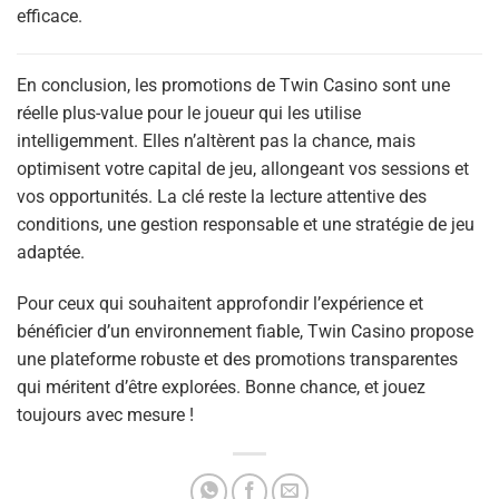
efficace.
En conclusion, les promotions de Twin Casino sont une
réelle plus-value pour le joueur qui les utilise
intelligemment. Elles n’altèrent pas la chance, mais
optimisent votre capital de jeu, allongeant vos sessions et
vos opportunités. La clé reste la lecture attentive des
conditions, une gestion responsable et une stratégie de jeu
adaptée.
Pour ceux qui souhaitent approfondir l’expérience et
bénéficier d’un environnement fiable, Twin Casino propose
une plateforme robuste et des promotions transparentes
qui méritent d’être explorées. Bonne chance, et jouez
toujours avec mesure !