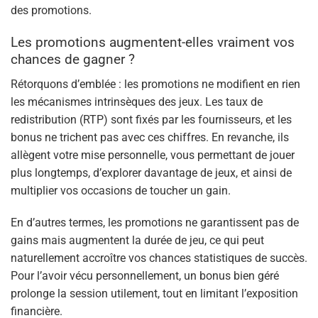
des promotions.
Les promotions augmentent-elles vraiment vos
chances de gagner ?
Rétorquons d’emblée : les promotions ne modifient en rien
les mécanismes intrinsèques des jeux. Les taux de
redistribution (RTP) sont fixés par les fournisseurs, et les
bonus ne trichent pas avec ces chiffres. En revanche, ils
allègent votre mise personnelle, vous permettant de jouer
plus longtemps, d’explorer davantage de jeux, et ainsi de
multiplier vos occasions de toucher un gain.
En d’autres termes, les promotions ne garantissent pas de
gains mais augmentent la durée de jeu, ce qui peut
naturellement accroître vos chances statistiques de succès.
Pour l’avoir vécu personnellement, un bonus bien géré
prolonge la session utilement, tout en limitant l’exposition
financière.