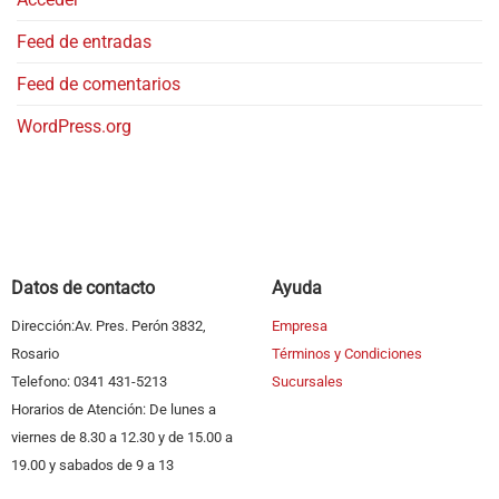
Feed de entradas
Feed de comentarios
WordPress.org
Datos de contacto
Ayuda
Dirección:Av. Pres. Perón 3832,
Empresa
Rosario
Términos y Condiciones
Telefono: 0341 431-5213
Sucursales
Horarios de Atención: De lunes a
viernes de 8.30 a 12.30 y de 15.00 a
19.00 y sabados de 9 a 13