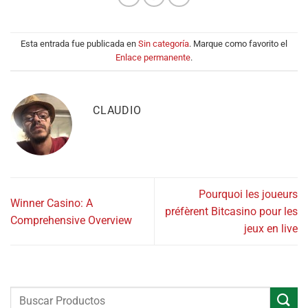
Esta entrada fue publicada en
Sin categoría
. Marque como favorito el
Enlace permanente
.
CLAUDIO
Pourquoi les joueurs
Winner Casino: A
préfèrent Bitcasino pour les
Comprehensive Overview
jeux en live