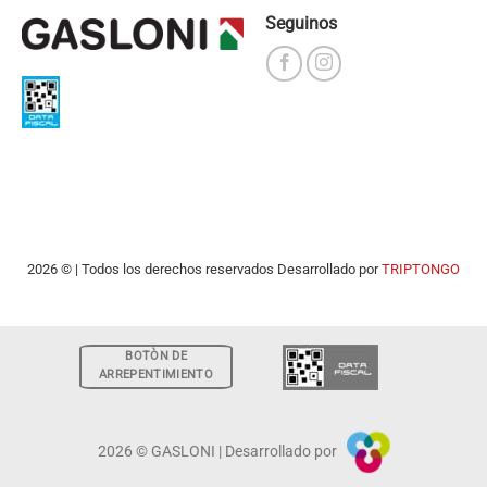
Seguinos
2026 © | Todos los derechos reservados Desarrollado por
TRIPTONGO
BOTÒN DE
ARREPENTIMIENTO
2026 © GASLONI | Desarrollado por