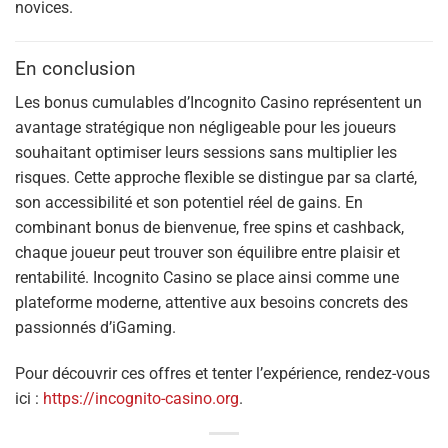
novices.
En conclusion
Les bonus cumulables d’Incognito Casino représentent un
avantage stratégique non négligeable pour les joueurs
souhaitant optimiser leurs sessions sans multiplier les
risques. Cette approche flexible se distingue par sa clarté,
son accessibilité et son potentiel réel de gains. En
combinant bonus de bienvenue, free spins et cashback,
chaque joueur peut trouver son équilibre entre plaisir et
rentabilité. Incognito Casino se place ainsi comme une
plateforme moderne, attentive aux besoins concrets des
passionnés d’iGaming.
Pour découvrir ces offres et tenter l’expérience, rendez-vous
ici :
https://incognito-casino.org
.