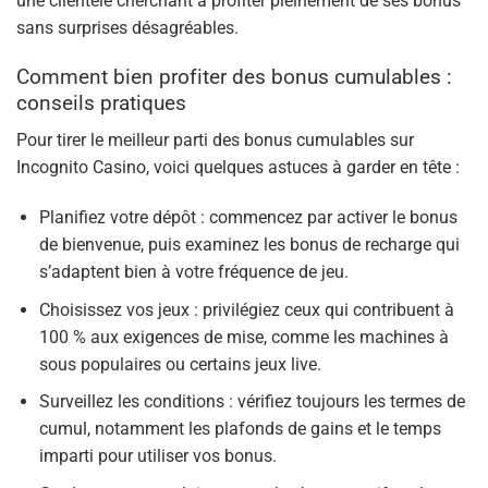
une clientèle cherchant à profiter pleinement de ses bonus
sans surprises désagréables.
Comment bien profiter des bonus cumulables :
conseils pratiques
Pour tirer le meilleur parti des bonus cumulables sur
Incognito Casino, voici quelques astuces à garder en tête :
Planifiez votre dépôt : commencez par activer le bonus
de bienvenue, puis examinez les bonus de recharge qui
s’adaptent bien à votre fréquence de jeu.
Choisissez vos jeux : privilégiez ceux qui contribuent à
100 % aux exigences de mise, comme les machines à
sous populaires ou certains jeux live.
Surveillez les conditions : vérifiez toujours les termes de
cumul, notamment les plafonds de gains et le temps
imparti pour utiliser vos bonus.