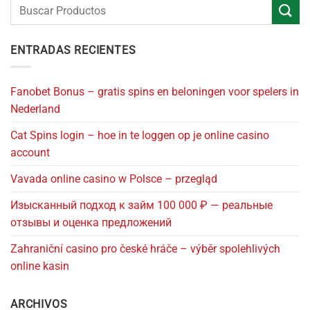
ENTRADAS RECIENTES
Fanobet Bonus – gratis spins en beloningen voor spelers in
Nederland
Cat Spins login – hoe in te loggen op je online casino
account
Vavada online casino w Polsce – przegląd
Изысканный подход к займ 100 000 ₽ — реальные
отзывы и оценка предложений
Zahraniční casino pro české hráče – výběr spolehlivých
online kasin
ARCHIVOS