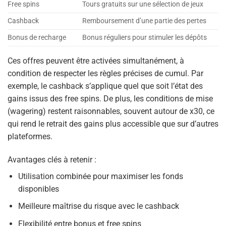
Free spins
Tours gratuits sur une sélection de jeux
Cashback
Remboursement d’une partie des pertes
Bonus de recharge
Bonus réguliers pour stimuler les dépôts
Ces offres peuvent être activées simultanément, à
condition de respecter les règles précises de cumul. Par
exemple, le cashback s’applique quel que soit l’état des
gains issus des free spins. De plus, les conditions de mise
(wagering) restent raisonnables, souvent autour de x30, ce
qui rend le retrait des gains plus accessible que sur d’autres
plateformes.
Avantages clés à retenir :
Utilisation combinée pour maximiser les fonds
disponibles
Meilleure maîtrise du risque avec le cashback
Flexibilité entre bonus et free spins