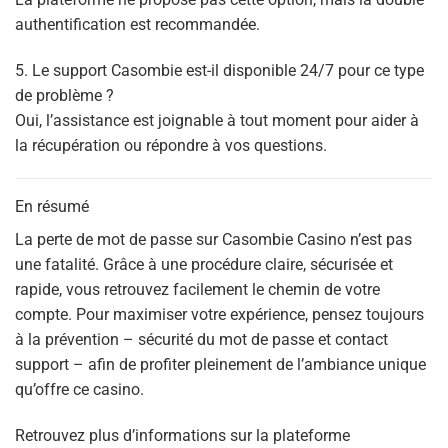
authentification est recommandée.
5. Le support Casombie est-il disponible 24/7 pour ce type
de problème ?
Oui, l’assistance est joignable à tout moment pour aider à
la récupération ou répondre à vos questions.
En résumé
La perte de mot de passe sur Casombie Casino n’est pas
une fatalité. Grâce à une procédure claire, sécurisée et
rapide, vous retrouvez facilement le chemin de votre
compte. Pour maximiser votre expérience, pensez toujours
à la prévention – sécurité du mot de passe et contact
support – afin de profiter pleinement de l’ambiance unique
qu’offre ce casino.
Retrouvez plus d’informations sur la plateforme