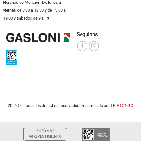
Horarios de Atención: De lunes a
viernes de 8.30 a 12.30 y de 15.00 a
19.00 y sabados de 9 a 13
Seguinos
2026 © | Todos los derechos reservados Desarrollado por
TRIPTONGO
BOTÒN DE
ARREPENTIMIENTO