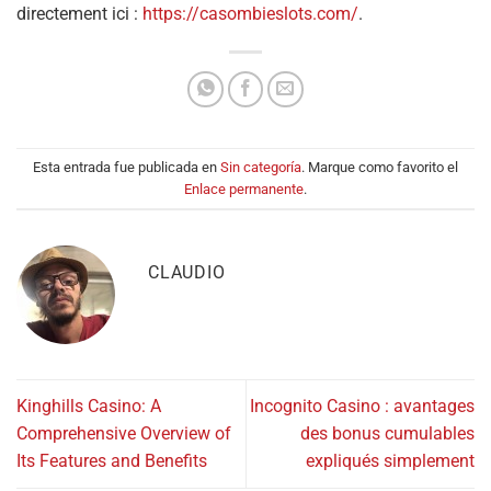
directement ici :
https://casombieslots.com/
.
Esta entrada fue publicada en
Sin categoría
. Marque como favorito el
Enlace permanente
.
CLAUDIO
Kinghills Casino: A
Incognito Casino : avantages
Comprehensive Overview of
des bonus cumulables
Its Features and Benefits
expliqués simplement