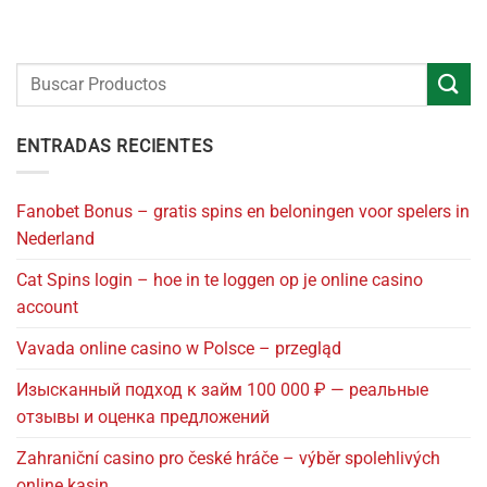
ENTRADAS RECIENTES
Fanobet Bonus – gratis spins en beloningen voor spelers in
Nederland
Cat Spins login – hoe in te loggen op je online casino
account
Vavada online casino w Polsce – przegląd
Изысканный подход к займ 100 000 ₽ — реальные
отзывы и оценка предложений
Zahraniční casino pro české hráče – výběr spolehlivých
online kasin