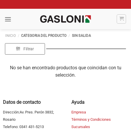
Saltar
al
contenido
INICIO
/
CATEGORIA DEL PRODUCTO
/
SIN SALIDA
Filtrar
No se han encontrado productos que coincidan con tu
selección.
Datos de contacto
Ayuda
Dirección:Av. Pres. Perón 3832,
Empresa
Rosario
Términos y Condiciones
Telefono: 0341 431-5213
Sucursales