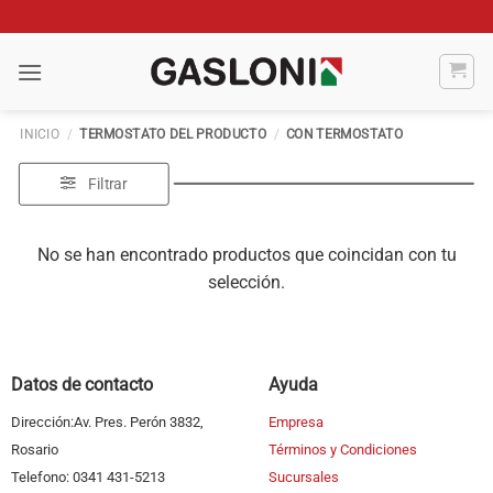
Saltar
al
contenido
INICIO
/
TERMOSTATO DEL PRODUCTO
/
CON TERMOSTATO
Filtrar
No se han encontrado productos que coincidan con tu
selección.
Datos de contacto
Ayuda
Dirección:Av. Pres. Perón 3832,
Empresa
Rosario
Términos y Condiciones
Telefono: 0341 431-5213
Sucursales