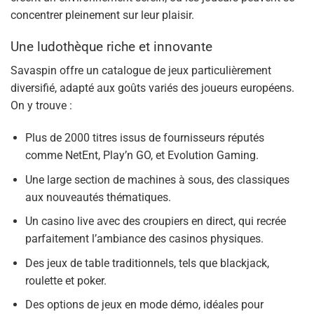
concentrer pleinement sur leur plaisir.
Une ludothèque riche et innovante
Savaspin offre un catalogue de jeux particulièrement
diversifié, adapté aux goûts variés des joueurs européens.
On y trouve :
Plus de 2000 titres issus de fournisseurs réputés
comme NetEnt, Play’n GO, et Evolution Gaming.
Une large section de machines à sous, des classiques
aux nouveautés thématiques.
Un casino live avec des croupiers en direct, qui recrée
parfaitement l’ambiance des casinos physiques.
Des jeux de table traditionnels, tels que blackjack,
roulette et poker.
Des options de jeux en mode démo, idéales pour