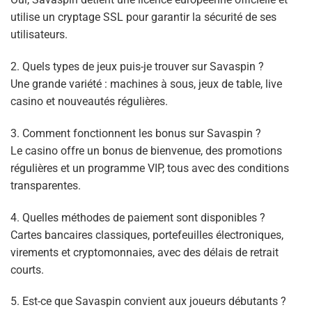
utilise un cryptage SSL pour garantir la sécurité de ses
utilisateurs.
2. Quels types de jeux puis-je trouver sur Savaspin ?
Une grande variété : machines à sous, jeux de table, live
casino et nouveautés régulières.
3. Comment fonctionnent les bonus sur Savaspin ?
Le casino offre un bonus de bienvenue, des promotions
régulières et un programme VIP, tous avec des conditions
transparentes.
4. Quelles méthodes de paiement sont disponibles ?
Cartes bancaires classiques, portefeuilles électroniques,
virements et cryptomonnaies, avec des délais de retrait
courts.
5. Est-ce que Savaspin convient aux joueurs débutants ?