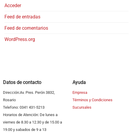
Acceder
Feed de entradas
Feed de comentarios
WordPress.org
Datos de contacto
Ayuda
Dirección:Av. Pres. Perón 3832,
Empresa
Rosario
Términos y Condiciones
Telefono: 0341 431-5213
Sucursales
Horarios de Atención: De lunes a
viernes de 8.30 a 12.30 y de 15.00 a
19.00 y sabados de 9 a 13