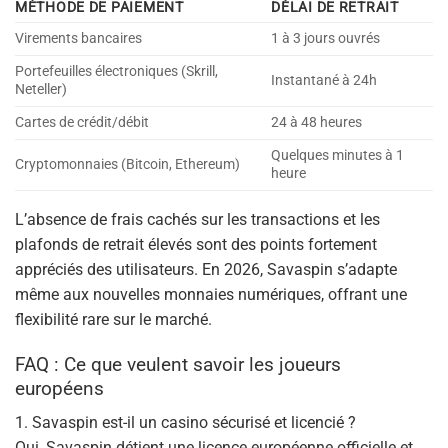
MÉTHODE DE PAIEMENT
DÉLAI DE RETRAIT
Virements bancaires
1 à 3 jours ouvrés
Portefeuilles électroniques (Skrill,
Instantané à 24h
Neteller)
Cartes de crédit/débit
24 à 48 heures
Quelques minutes à 1
Cryptomonnaies (Bitcoin, Ethereum)
heure
L’absence de frais cachés sur les transactions et les
plafonds de retrait élevés sont des points fortement
appréciés des utilisateurs. En 2026, Savaspin s’adapte
même aux nouvelles monnaies numériques, offrant une
flexibilité rare sur le marché.
FAQ : Ce que veulent savoir les joueurs
européens
1. Savaspin est-il un casino sécurisé et licencié ?
Oui, Savaspin détient une licence européenne officielle et