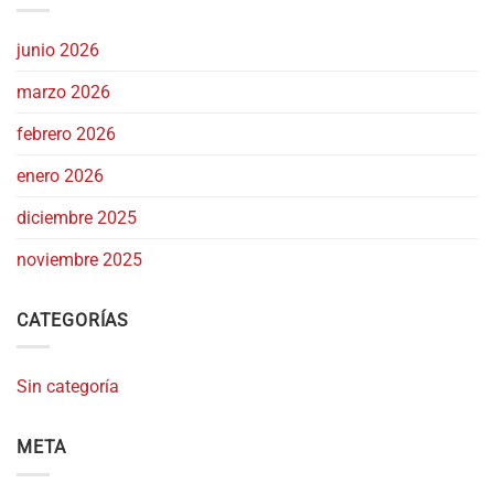
junio 2026
marzo 2026
febrero 2026
enero 2026
diciembre 2025
noviembre 2025
CATEGORÍAS
Sin categoría
META