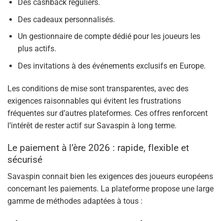
Des cashback réguliers.
Des cadeaux personnalisés.
Un gestionnaire de compte dédié pour les joueurs les
plus actifs.
Des invitations à des événements exclusifs en Europe.
Les conditions de mise sont transparentes, avec des
exigences raisonnables qui évitent les frustrations
fréquentes sur d’autres plateformes. Ces offres renforcent
l’intérêt de rester actif sur Savaspin à long terme.
Le paiement à l’ère 2026 : rapide, flexible et
sécurisé
Savaspin connait bien les exigences des joueurs européens
concernant les paiements. La plateforme propose une large
gamme de méthodes adaptées à tous :