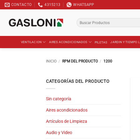
Saltar
CONTACTO
4315213
WHATSAPP
al
contenido
Buscar
por:
VENTILACION
AIRES ACONDICIONADOS
JARDIN Y TIEMPO L
PILETAS
INICIO
/
RPM DEL PRODUCTO
/
1200
CATEGORÍAS DEL PRODUCTO
Sin categoría
Aires acondicionados
Artículos de Limpieza
Audio y Video