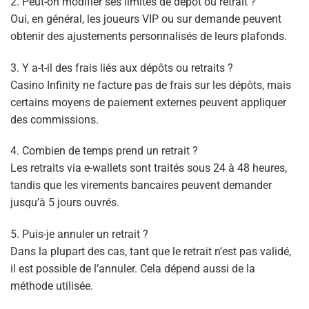
2. Peut-on modifier ses limites de dépôt ou retrait ?
Oui, en général, les joueurs VIP ou sur demande peuvent
obtenir des ajustements personnalisés de leurs plafonds.
3. Y a-t-il des frais liés aux dépôts ou retraits ?
Casino Infinity ne facture pas de frais sur les dépôts, mais
certains moyens de paiement externes peuvent appliquer
des commissions.
4. Combien de temps prend un retrait ?
Les retraits via e-wallets sont traités sous 24 à 48 heures,
tandis que les virements bancaires peuvent demander
jusqu’à 5 jours ouvrés.
5. Puis-je annuler un retrait ?
Dans la plupart des cas, tant que le retrait n’est pas validé,
il est possible de l’annuler. Cela dépend aussi de la
méthode utilisée.