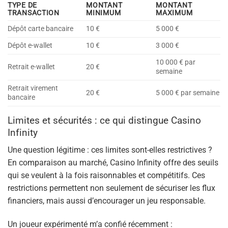
TYPE DE
MONTANT
MONTANT
TRANSACTION
MINIMUM
MAXIMUM
Dépôt carte bancaire
10 €
5 000 €
Dépôt e-wallet
10 €
3 000 €
10 000 € par
Retrait e-wallet
20 €
semaine
Retrait virement
20 €
5 000 € par semaine
bancaire
Limites et sécurités : ce qui distingue Casino
Infinity
Une question légitime : ces limites sont-elles restrictives ?
En comparaison au marché, Casino Infinity offre des seuils
qui se veulent à la fois raisonnables et compétitifs. Ces
restrictions permettent non seulement de sécuriser les flux
financiers, mais aussi d’encourager un jeu responsable.
Un joueur expérimenté m’a confié récemment :