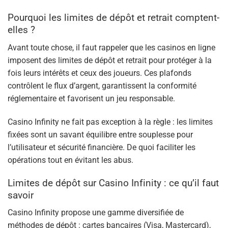
Pourquoi les limites de dépôt et retrait comptent-
elles ?
Avant toute chose, il faut rappeler que les casinos en ligne
imposent des limites de dépôt et retrait pour protéger à la
fois leurs intérêts et ceux des joueurs. Ces plafonds
contrôlent le flux d’argent, garantissent la conformité
réglementaire et favorisent un jeu responsable.
Casino Infinity ne fait pas exception à la règle : les limites
fixées sont un savant équilibre entre souplesse pour
l’utilisateur et sécurité financière. De quoi faciliter les
opérations tout en évitant les abus.
Limites de dépôt sur Casino Infinity : ce qu’il faut
savoir
Casino Infinity propose une gamme diversifiée de
méthodes de dépôt : cartes bancaires (Visa, Mastercard),