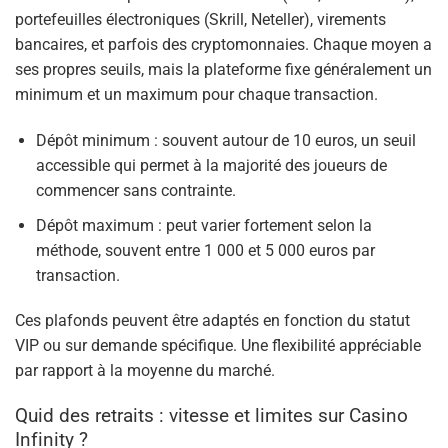
portefeuilles électroniques (Skrill, Neteller), virements
bancaires, et parfois des cryptomonnaies. Chaque moyen a
ses propres seuils, mais la plateforme fixe généralement un
minimum et un maximum pour chaque transaction.
Dépôt minimum : souvent autour de 10 euros, un seuil
accessible qui permet à la majorité des joueurs de
commencer sans contrainte.
Dépôt maximum : peut varier fortement selon la
méthode, souvent entre 1 000 et 5 000 euros par
transaction.
Ces plafonds peuvent être adaptés en fonction du statut
VIP ou sur demande spécifique. Une flexibilité appréciable
par rapport à la moyenne du marché.
Quid des retraits : vitesse et limites sur Casino
Infinity ?