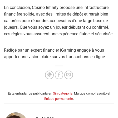
En conclusion, Casino Infinity propose une infrastructure
financière solide, avec des limites de dépôt et retrait bien
calibrées pour répondre aux besoins d’une large base de
joueurs. Que vous soyez un joueur débutant ou confirmé,
ces règles vous assurent une expérience fluide et sécurisée.
Rédigé par un expert financier iGaming engagé à vous
apporter une vision claire sur vos transactions en ligne.
Esta entrada fue publicada en
Sin categoría
. Marque como favorito el
Enlace permanente
.