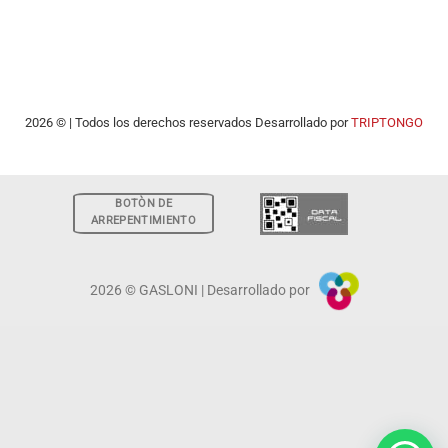
2026 © | Todos los derechos reservados Desarrollado por
TRIPTONGO
BOTÒN DE
ARREPENTIMIENTO
2026 © GASLONI | Desarrollado por