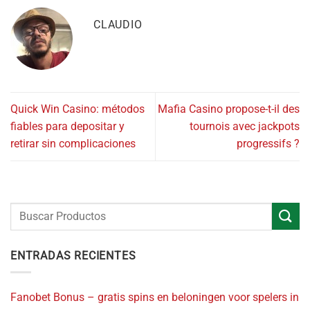
CLAUDIO
Quick Win Casino: métodos
Mafia Casino propose-t-il des
fiables para depositar y
tournois avec jackpots
retirar sin complicaciones
progressifs ?
ENTRADAS RECIENTES
Fanobet Bonus – gratis spins en beloningen voor spelers in