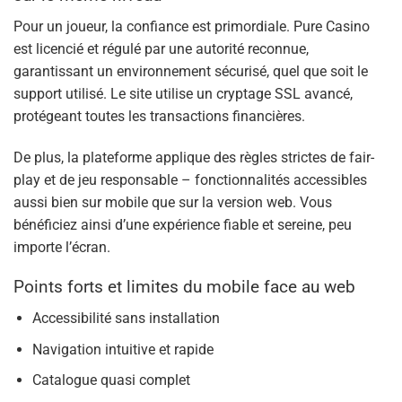
Pour un joueur, la confiance est primordiale. Pure Casino
est licencié et régulé par une autorité reconnue,
garantissant un environnement sécurisé, quel que soit le
support utilisé. Le site utilise un cryptage SSL avancé,
protégeant toutes les transactions financières.
De plus, la plateforme applique des règles strictes de fair-
play et de jeu responsable – fonctionnalités accessibles
aussi bien sur mobile que sur la version web. Vous
bénéficiez ainsi d’une expérience fiable et sereine, peu
importe l’écran.
Points forts et limites du mobile face au web
Accessibilité sans installation
Navigation intuitive et rapide
Catalogue quasi complet