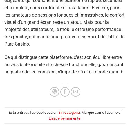
exigeants qui souhaitent une plateforme rapide, sécurisée
et complète, sans contrainte d’installation. Bien sûr, pour
les amateurs de sessions longues et immersives, le confort
visuel d’un grand écran reste un atout. Mais pour la
majorité des utilisateurs, le mobile offre une performance
très proche, suffisante pour profiter pleinement de l’offre de
Pure Casino.
Ce qui distingue cette plateforme, c’est son équilibre entre
accessibilité mobile et richesse fonctionnelle, garantissant
un plaisir de jeu constant, n’importe où et n’importe quand.
Esta entrada fue publicada en
Sin categoría
. Marque como favorito el
Enlace permanente
.