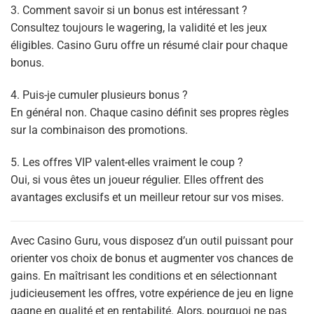
3. Comment savoir si un bonus est intéressant ?
Consultez toujours le wagering, la validité et les jeux
éligibles. Casino Guru offre un résumé clair pour chaque
bonus.
4. Puis-je cumuler plusieurs bonus ?
En général non. Chaque casino définit ses propres règles
sur la combinaison des promotions.
5. Les offres VIP valent-elles vraiment le coup ?
Oui, si vous êtes un joueur régulier. Elles offrent des
avantages exclusifs et un meilleur retour sur vos mises.
Avec Casino Guru, vous disposez d’un outil puissant pour
orienter vos choix de bonus et augmenter vos chances de
gains. En maîtrisant les conditions et en sélectionnant
judicieusement les offres, votre expérience de jeu en ligne
gagne en qualité et en rentabilité. Alors, pourquoi ne pas