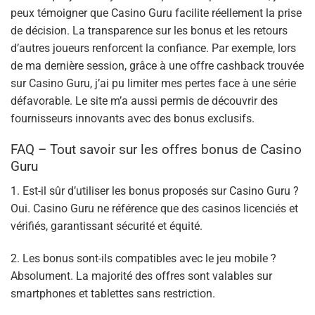
peux témoigner que Casino Guru facilite réellement la prise
de décision. La transparence sur les bonus et les retours
d’autres joueurs renforcent la confiance. Par exemple, lors
de ma dernière session, grâce à une offre cashback trouvée
sur Casino Guru, j’ai pu limiter mes pertes face à une série
défavorable. Le site m’a aussi permis de découvrir des
fournisseurs innovants avec des bonus exclusifs.
FAQ – Tout savoir sur les offres bonus de Casino
Guru
1. Est-il sûr d’utiliser les bonus proposés sur Casino Guru ?
Oui. Casino Guru ne référence que des casinos licenciés et
vérifiés, garantissant sécurité et équité.
2. Les bonus sont-ils compatibles avec le jeu mobile ?
Absolument. La majorité des offres sont valables sur
smartphones et tablettes sans restriction.