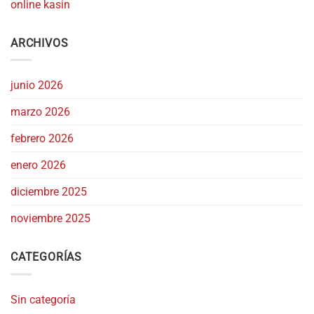
online kasin
ARCHIVOS
junio 2026
marzo 2026
febrero 2026
enero 2026
diciembre 2025
noviembre 2025
CATEGORÍAS
Sin categoría