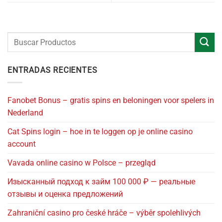
ENTRADAS RECIENTES
Fanobet Bonus – gratis spins en beloningen voor spelers in
Nederland
Cat Spins login – hoe in te loggen op je online casino
account
Vavada online casino w Polsce – przegląd
Изысканный подход к займ 100 000 ₽ — реальные
отзывы и оценка предложений
Zahraniční casino pro české hráče – výběr spolehlivých