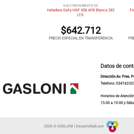
DOMÉSTICOS
ELECTRODOMÉSTICOS
ctrico 60L LONGVIE
Heladera Gafa HGF 358 AFB Blanca 282
Fr
gar Inferior
LTS.
6.548
$
642.712
 EN TRANSFERENCIA
PRECIO ESPECIAL EN TRANSFERENCIA
PR
Datos de cont
Dirección:Av. Pres. 
Telefono: 03416233
Horarios de Atención
15.00 a 19.00 y Sáb
2026 © GASLONI | Desarrollado por