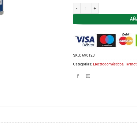
Termotanque Electrico 30L SEÑORIA
AÑ
SKU:
690123
Categorías:
Electrodomésticos
,
Termot