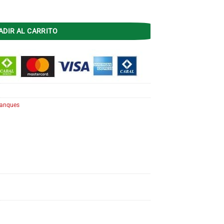
L TESZ-40 COLG/PIE Superior cantidad
ADIR AL CARRITO
anques