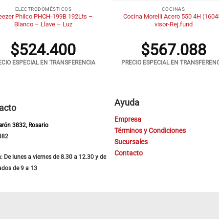
ELECTRODOMÉSTICOS
COCINAS
eezer Philco PHCH-199B 192Lts –
Cocina Morelli Acero 550 4H (1604
Blanco – Llave – Luz
visor-Rej.fund
$
524.400
$
567.088
ECIO ESPECIAL EN TRANSFERENCIA
PRECIO ESPECIAL EN TRANSFEREN
Ayuda
acto
Empresa
Perón 3832, Rosario
Términos y Condiciones
382
Sucursales
Contacto
: De lunes a viernes de 8.30 a 12.30 y de
ados de 9 a 13