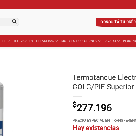
CONSULTÁ TU CRÉD
IBRE
HELADERAS
MUEBLES Y COLCHONES
LAVADO
PEQUEÑ
TELEVISORES
Termotanque Elect
COLG/PIE Superior
$
277.196
PRECIO ESPECIAL EN TRANSFEREN
Hay existencias