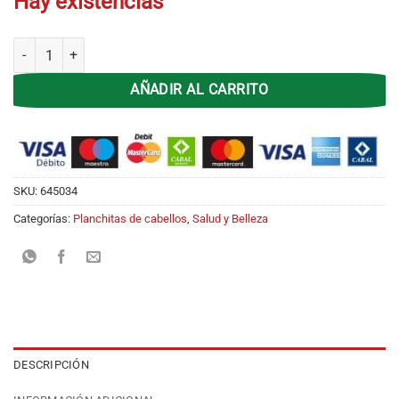
Hay existencias
Secador de Cabello Ga.Ma c3694 Diamond Ceramic STD cantidad
AÑADIR AL CARRITO
SKU:
645034
Categorías:
Planchitas de cabellos
,
Salud y Belleza
DESCRIPCIÓN