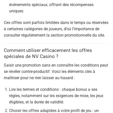
événements spéciaux, offrant des récompenses
uniques.
Ces offres sont parfois limitées dans le temps ou réservées
à certaines catégories de joueurs, d’où l’importance de
consulter régulièrement la section promotionnelle du site.
Comment utiliser efficacement les offres
spéciales de NV Casino ?
Saisir une promotion sans en connaître les conditions peut
se révéler contre-productif. Voici les éléments clés à
maîtriser pour ne rien laisser au hasard :
Lire les termes et conditions : chaque bonus a ses
règles, notamment sur les exigences de mise, les jeux
éligibles, et la durée de validité.
Choisir les offres adaptées à votre profil de jeu : un