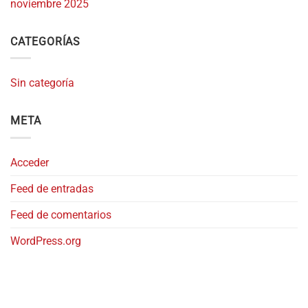
noviembre 2025
CATEGORÍAS
Sin categoría
META
Acceder
Feed de entradas
Feed de comentarios
WordPress.org