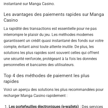
instantané sur Manga Casino.
Les avantages des paiements rapides sur Manga
Casino
La rapidité des transactions est essentielle pour ne pas
interrompre le plaisir du jeu. Les méthodes modernes
garantissent un crédit quasi instantané des fonds sur votre
compte, évitant ainsi toute attente inutile. De plus, les
solutions les plus rapides sont souvent celles qui offrent
une sécurité renforcée, protégeant à la fois les données
personnelles et bancaires des utilisateurs.
Top 4 des méthodes de paiement les plus
rapides
Voici un aperçu des solutions les plus recommandées pour
recharger Manga Casino rapidement :
Les portefeuilles électroniques (e-wallets)
: Des services