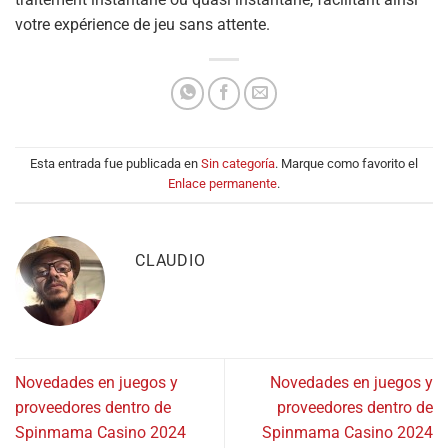
votre expérience de jeu sans attente.
Esta entrada fue publicada en
Sin categoría
. Marque como favorito el
Enlace permanente
.
CLAUDIO
Novedades en juegos y
Novedades en juegos y
proveedores dentro de
proveedores dentro de
Spinmama Casino 2024
Spinmama Casino 2024