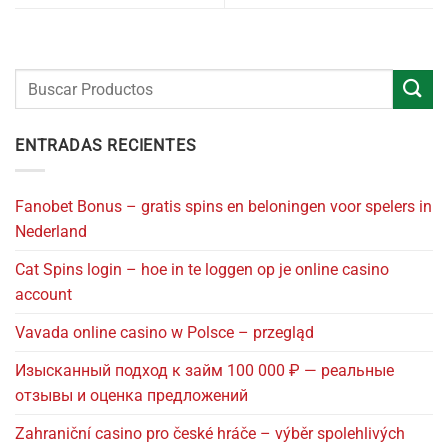
ENTRADAS RECIENTES
Fanobet Bonus – gratis spins en beloningen voor spelers in
Nederland
Cat Spins login – hoe in te loggen op je online casino
account
Vavada online casino w Polsce – przegląd
Изысканный подход к займ 100 000 ₽ — реальные
отзывы и оценка предложений
Zahraniční casino pro české hráče – výběr spolehlivých