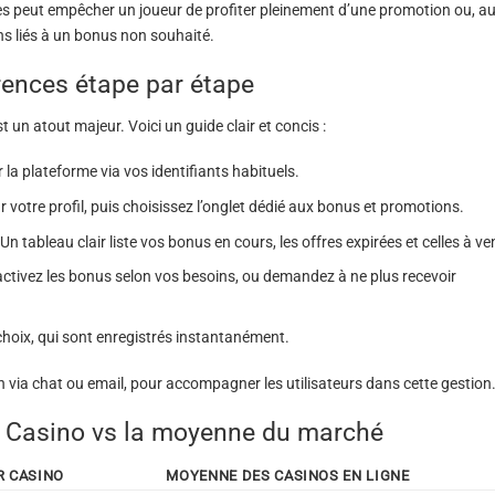
es peut empêcher un joueur de profiter pleinement d’une promotion ou, a
ns liés à un bonus non souhaité.
ences étape par étape
 un atout majeur. Voici un guide clair et concis :
 la plateforme via vos identifiants habituels.
 votre profil, puis choisissez l’onglet dédié aux bonus et promotions.
Un tableau clair liste vos bonus en cours, les offres expirées et celles à ven
activez les bonus selon vos besoins, ou demandez à ne plus recevoir
hoix, qui sont enregistrés instantanément.
on via chat ou email, pour accompagner les utilisateurs dans cette gestion
r Casino vs la moyenne du marché
R CASINO
MOYENNE DES CASINOS EN LIGNE