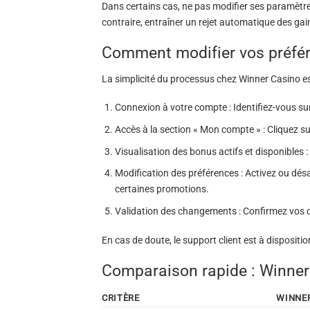
Dans certains cas, ne pas modifier ses paramètr
contraire, entraîner un rejet automatique des gai
Comment modifier vos préfér
La simplicité du processus chez Winner Casino est
Connexion à votre compte : Identifiez-vous sur
Accès à la section « Mon compte » : Cliquez sur
Visualisation des bonus actifs et disponibles : 
Modification des préférences : Activez ou dés
certaines promotions.
Validation des changements : Confirmez vos c
En cas de doute, le support client est à dispositi
Comparaison rapide : Winne
CRITÈRE
WINNE