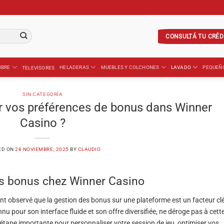
CONSULTÁ TU CRÉD
IBRE
HELADERAS
MUEBLES Y COLCHONES
LAVADO
PEQUEÑ
TELEVISORES
SIN CATEGORÍA
er vos préférences de bonus dans Winner
Casino ?
ED ON
28 NOVIEMBRE, 2025
BY
CLAUDIO
s bonus chez Winner Casino
ent observé que la gestion des bonus sur une plateforme est un facteur cl
nnu pour son interface fluide et son offre diversifiée, ne déroge pas à cett
 étape importante pour personnaliser votre session de jeu, optimiser vos