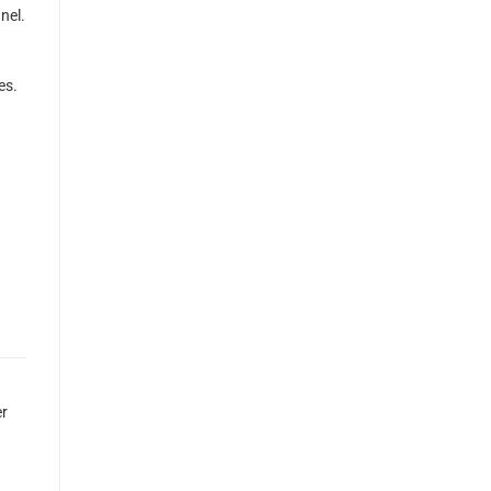
nel.
es.
er