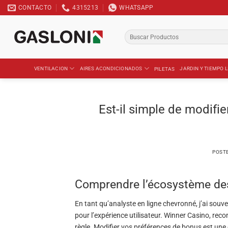
Saltar
CONTACTO
4315213
WHATSAPP
al
contenido
Buscar
por:
VENTILACION
AIRES ACONDICIONADOS
JARDIN Y TIEMPO L
PILETAS
Est-il simple de modifi
POST
Comprendre l’écosystème de
En tant qu’analyste en ligne chevronné, j’ai souv
pour l’expérience utilisateur. Winner Casino, reco
règle. Modifier vos préférences de bonus est une