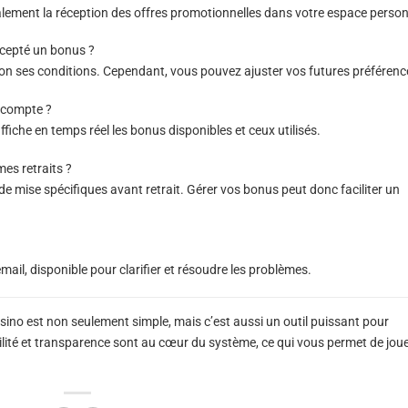
alement la réception des offres promotionnelles dans votre espace person
accepté un bonus ?
elon ses conditions. Cependant, vous pouvez ajuster vos futures préférenc
 compte ?
ffiche en temps réel les bonus disponibles et ceux utilisés.
mes retraits ?
e mise spécifiques avant retrait. Gérer vos bonus peut donc faciliter un
mail, disponible pour clarifier et résoudre les problèmes.
ino est non seulement simple, mais c’est aussi un outil puissant pour
ibilité et transparence sont au cœur du système, ce qui vous permet de jou