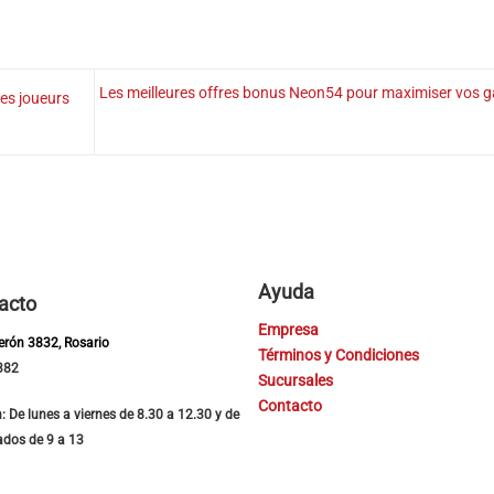
Les meilleures offres bonus Neon54 pour maximiser vos g
les joueurs
Ayuda
acto
Empresa
Perón 3832, Rosario
Términos y Condiciones
382
Sucursales
Contacto
: De lunes a viernes de 8.30 a 12.30 y de
ados de 9 a 13