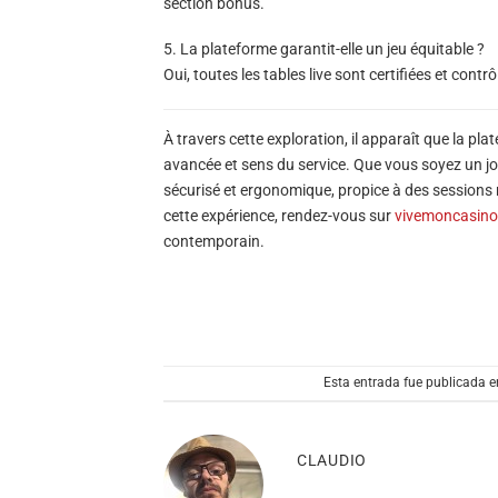
section bonus.
5. La plateforme garantit-elle un jeu équitable ?
Oui, toutes les tables live sont certifiées et con
À travers cette exploration, il apparaît que la p
avancée et sens du service. Que vous soyez un jo
sécurisé et ergonomique, propice à des sessions 
cette expérience, rendez-vous sur
vivemoncasino
contemporain.
Esta entrada fue publicada 
CLAUDIO