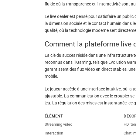
fluide où la transparence et l’interactivité sont a
Le live dealer est pensé pour satisfaire un public 
la dimension sociale et le contact humain dans 
qualité, où la technologie moderne sert directemen
Comment la plateforme live d
La clé du succès réside dans une infrastructure 
reconnus dans l’iGaming, tels que Evolution Gami
garantissent des flux vidéo en direct stables, u
mobile.
Le joueur accède à une interface intuitive, où la
ajustable. La communication avec le croupier se f
jeu. La régulation des mises est instantanée, ce q
ÉLÉMENT
DESCR
Streaming vidéo
HD, tem
Interaction
Chat in