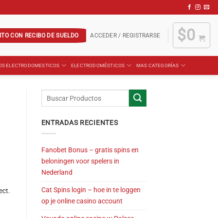
$
0
ITO CON RECIBO DE SUELDO
ACCEDER / REGISTRARSE
OS ELECTRODOMESTICOS
ELECTRODOMÉSTICOS
MAS CATEGORÍAS
ENTRADAS RECIENTES
Fanobet Bonus – gratis spins en
beloningen voor spelers in
Nederland
Cat Spins login – hoe in te loggen
ect.
op je online casino account