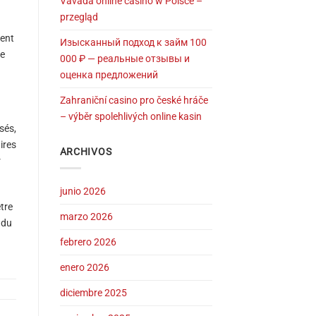
Vavada online casino w Polsce –
przegląd
sent
Изысканный подход к займ 100
te
000 ₽ — реальные отзывы и
оценка предложений
Zahraniční casino pro české hráče
– výběr spolehlivých online kasin
sés,
ires
ARCHIVOS
r
junio 2026
tre
marzo 2026
 du
febrero 2026
enero 2026
diciembre 2025