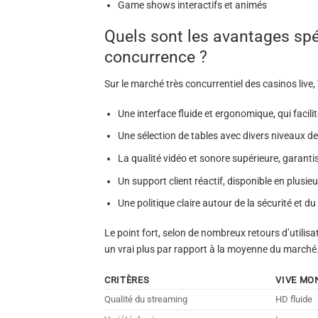
Game shows interactifs et animés
Quels sont les avantages spé
concurrence ?
Sur le marché très concurrentiel des casinos live,
Une interface fluide et ergonomique, qui facil
Une sélection de tables avec divers niveaux d
La qualité vidéo et sonore supérieure, garant
Un support client réactif, disponible en plusie
Une politique claire autour de la sécurité et d
Le point fort, selon de nombreux retours d’utilisat
un vrai plus par rapport à la moyenne du marché
CRITÈRES
VIVE MO
Qualité du streaming
HD fluide