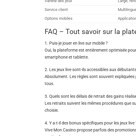
Variété des jeux
Large, ren
Service client
Multilingu
Options mobiles
Applicatio
FAQ – Tout savoir sur la pla
1. Puis-je jouer en live sur mobile ?
Oui, la plateforme est entièrement optimisée pou
smartphone et tablette.
2. Les jeux live sont-ils accessibles aux débutant
Absolument. Les règles sont souvent expliquées pa
tous.
3. Quels sont les délais de retrait des gains réalisé
Les retraits suivent les mêmes procédures que sur
choisie.
4. Y a-t-il des bonus spécifiques pour les jeux live 
Vive Mon Casino propose parfois des promotions dé