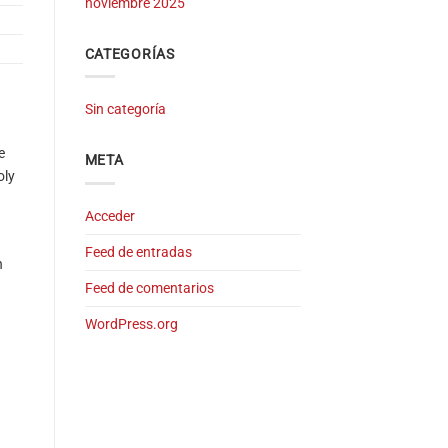
noviembre 2025
CATEGORÍAS
Sin categoría
e
META
oly
Acceder
Feed de entradas
n
Feed de comentarios
WordPress.org