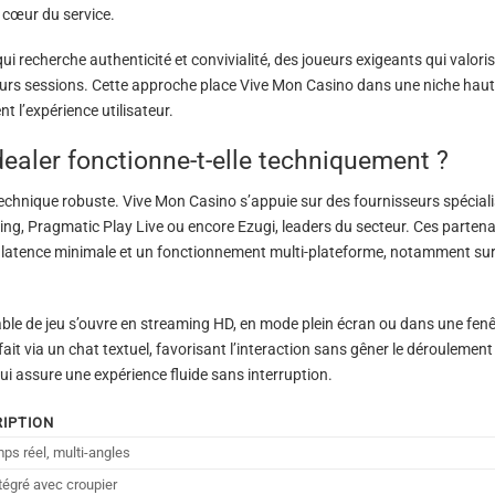
u cœur du service.
qui recherche authenticité et convivialité, des joueurs exigeants qui valori
leurs sessions. Cette approche place Vive Mon Casino dans une niche hau
t l’expérience utilisateur.
ealer fonctionne-t-elle techniquement ?
technique robuste. Vive Mon Casino s’appuie sur des fournisseurs spéciali
ng, Pragmatic Play Live ou encore Ezugi, leaders du secteur. Ces partena
ne latence minimale et un fonctionnement multi-plateforme, notamment su
 table de jeu s’ouvre en streaming HD, en mode plein écran ou dans une fenê
ait via un chat textuel, favorisant l’interaction sans gêner le déroulement
ui assure une expérience fluide sans interruption.
IPTION
ps réel, multi-angles
tégré avec croupier