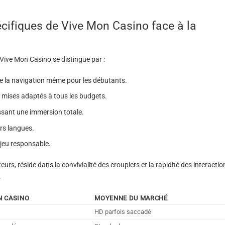
cifiques de Vive Mon Casino face à la
 Vive Mon Casino se distingue par :
ite la navigation même pour les débutants.
e mises adaptés à tous les budgets.
issant une immersion totale.
urs langues.
u jeu responsable.
eurs, réside dans la convivialité des croupiers et la rapidité des interactio
.
N CASINO
MOYENNE DU MARCHÉ
HD parfois saccadé