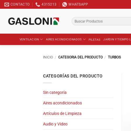
Saltar
CONTACTO
4315213
WHATSAPP
al
contenido
Buscar
por:
VENTILACION
AIRES ACONDICIONADOS
JARDIN Y TIEMPO L
PILETAS
INICIO
/
CATEGORIA DEL PRODUCTO
/
TURBOS
CATEGORÍAS DEL PRODUCTO
Sin categoría
Aires acondicionados
Artículos de Limpieza
Audio y Video