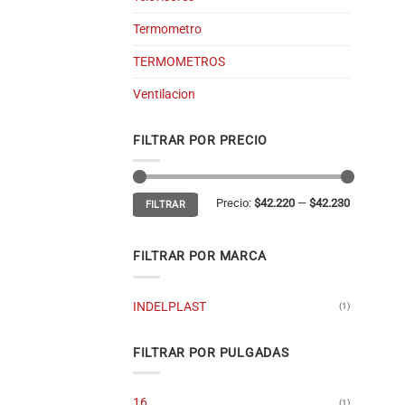
Termometro
TERMOMETROS
Ventilacion
FILTRAR POR PRECIO
Precio
Precio
Precio:
$42.220
—
$42.230
FILTRAR
mínimo
máximo
FILTRAR POR MARCA
INDELPLAST
(1)
FILTRAR POR PULGADAS
16
(1)