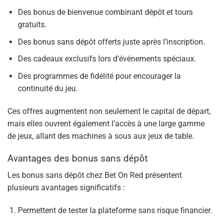
Des bonus de bienvenue combinant dépôt et tours
gratuits.
Des bonus sans dépôt offerts juste après l’inscription.
Des cadeaux exclusifs lors d’événements spéciaux.
Des programmes de fidélité pour encourager la
continuité du jeu.
Ces offres augmentent non seulement le capital de départ,
mais elles ouvrent également l’accès à une large gamme
de jeux, allant des machines à sous aux jeux de table.
Avantages des bonus sans dépôt
Les bonus sans dépôt chez Bet On Red présentent
plusieurs avantages significatifs :
Permettent de tester la plateforme sans risque financier.