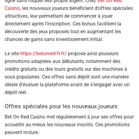
ligne sans risquer leur propre argent. Chez
Bet On Red
Casino
, les nouveaux joueurs bénéficient d’offres spéciales
attractives, leur permettant de commencer à jouer
directement après l’inscription. Ces bonus facilitent la
découverte des jeux proposés tout en augmentant les
chances de gains sans investissement initial.
Le site
https://betonred-fr.fr/
propose ainsi plusieurs
promotions adaptées aux débutants, notamment des
crédits gratuits ou des tours gratuits sur des machines à
sous populaires. Ces offres sans dépôt sont une manière
idéale d’évaluer la plateforme avant de s’engager avec un
dépôt réel.
Offres spéciales pour les nouveaux joueurs
Bet On Red Casino met régulièrement à jour ses offres pour
accueillir au mieux les nouveaux inscrits. Ces promotions
peuvent inclure :