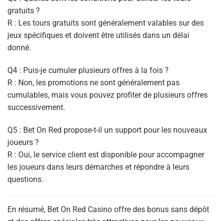
gratuits ?
R : Les tours gratuits sont généralement valables sur des
jeux spécifiques et doivent être utilisés dans un délai
donné.
Q4 : Puis-je cumuler plusieurs offres à la fois ?
R : Non, les promotions ne sont généralement pas
cumulables, mais vous pouvez profiter de plusieurs offres
successivement.
Q5 : Bet On Red propose-t-il un support pour les nouveaux
joueurs ?
R : Oui, le service client est disponible pour accompagner
les joueurs dans leurs démarches et répondre à leurs
questions.
En résumé, Bet On Red Casino offre des bonus sans dépôt