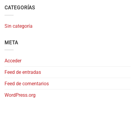
CATEGORÍAS
Sin categoría
META
Acceder
Feed de entradas
Feed de comentarios
WordPress.org