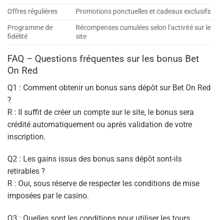
Offres régulières
Promotions ponctuelles et cadeaux exclusifs
Programme de
Récompenses cumulées selon l’activité sur le
fidélité
site
FAQ – Questions fréquentes sur les bonus Bet
On Red
Q1 : Comment obtenir un bonus sans dépôt sur Bet On Red
?
R : Il suffit de créer un compte sur le site, le bonus sera
crédité automatiquement ou après validation de votre
inscription.
Q2 : Les gains issus des bonus sans dépôt sont-ils
retirables ?
R : Oui, sous réserve de respecter les conditions de mise
imposées par le casino.
Q3 : Quelles sont les conditions pour utiliser les tours